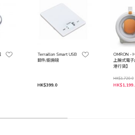
電
Terraillon Smart USB
OMRON - 
郵件/廚房磅
上腕式電子
港行貨】
HK$1,720.0
特
HK$399.0
HK$1,199.
殊
價
格