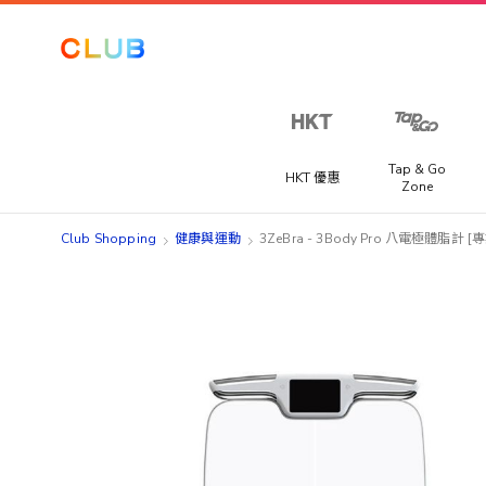
Tap & Go
HKT 優惠
Zone
Club Shopping
健康與運動
3ZeBra - 3Body Pro 八電極體脂計 [
Skip
Skip
to
to
the
the
end
beginning
of
of
the
the
images
images
gallery
gallery