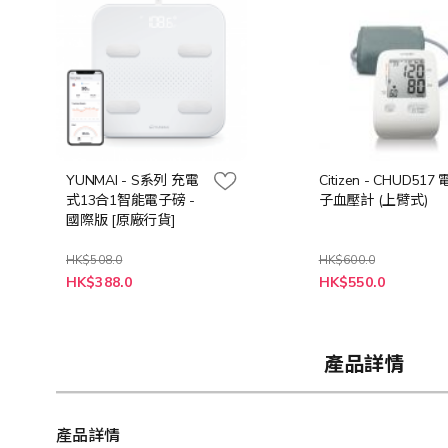
YUNMAI - S系列 充電
Citizen - CHUD517 
式13合1智能電子磅 -
子血壓計 (上臂式)
國際版 [原廠行貨]
HK$508.0
HK$600.0
特
特
HK$388.0
HK$550.0
殊
殊
價
價
格
格
產品詳情
產品詳情