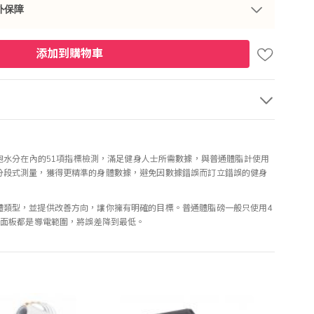
外保障
添加到購物車
胞水分在內的51項指標檢測，滿足健身人士所需數據，與普通體脂計使用
下身分段式測量，獲得更精準的身體數據，避免因數據錯誤而訂立錯誤的健身
的身體類型，並提供改善方向，讓你擁有明確的目標。普通體脂磅一般只使用4
ITO面板都是導電範圍，將誤差降到最低。