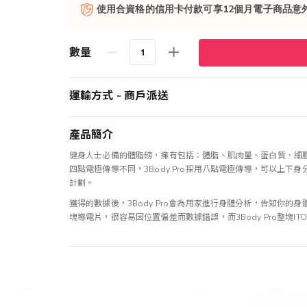
使用合資格的信用卡付款可享12個月電子商品意
數量
運輸方式 - 商戶派送
產品簡介
健身人士必備的體脂磅，擁有包括：體脂、肌肉量、蛋白質、細
四點電極傳導不同，3Body Pro採用八點電極傳導，可以上
計劃。
獲得的數據後，3Body Pro會為用家進行身體分析，告知你
塊導電片，很容易因位置偏差而數據錯誤，而3Body Pro整塊