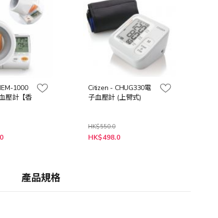
HEM-1000
Citizen - CHUG330電
血壓計【香
子血壓計 (上臂式)
HK$550.0
特
0
HK$498.0
殊
價
格
產品規格