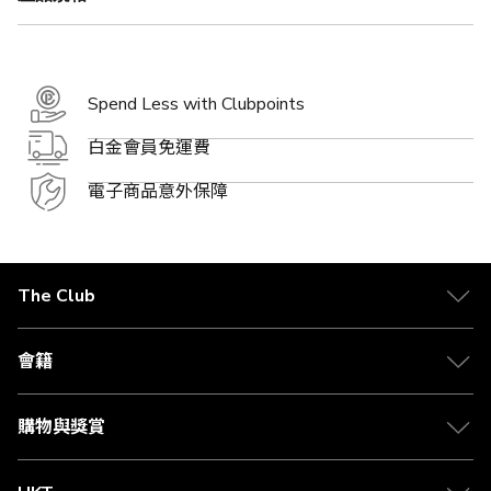
Spend Less with Clubpoints
白金會員免運費
電子商品意外保障
The Club
關於 The Club
合作夥伴
會籍
Citi The Club 信用卡
會籍及專屬禮遇
媒體中心
賺取積分
購物與獎賞
兌換禮遇
物流與配送
Club 積分助手
Club Shopping 商品領取站