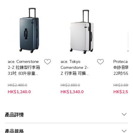
ace. Cornerstone
ace. Tokyo
Proteca Tr
2-Z 拉鍊型行李箱
Cornerstone 2-
®静音鎖輪
31吋, 83升容量
Z 行李箱 可擴
22吋/55
(白色/Gunmetallic)
展 28吋/72厘米 拉
型 Silver 
鍊型,
HK$2,480.0
HK$2,680.0
HK$3,680.0
特
94/104 升 (Beige/
HK$1,240.0
HK$1,340.0
HK$2,576
殊
白色/Gunmetallic)
價
格
產品詳情
產品規格