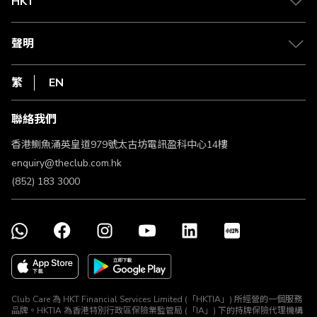
HKT
積分兌換
退款政策
csl.
常見問題
1010
聲明
在線客服
網上行
私隱聲明
HKT
繁
EN
使用條款
條款及細則
聯絡我們
不歧視及不騷擾聲明
認可牌照及通告
香港鰂魚涌英皇道979號太古坊電訊盈科中心14樓
enquiry@theclub.com.hk
(852) 183 3000
Club Care 為 HKT Financial Services Limited (「HKTIA」) 所經營的一個服務
品牌。HKTIA 為香港特別行政區保險業監管局 (「IA」) 下的持牌保險代理機構