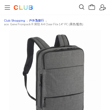
Club Shopping
戶外及旅行
ace. Gene Fronpack R 背包 A4 Clear File 14" PC (黑色/藍色)
Skip
Skip
to
to
the
the
end
beginning
of
of
the
the
images
images
gallery
gallery