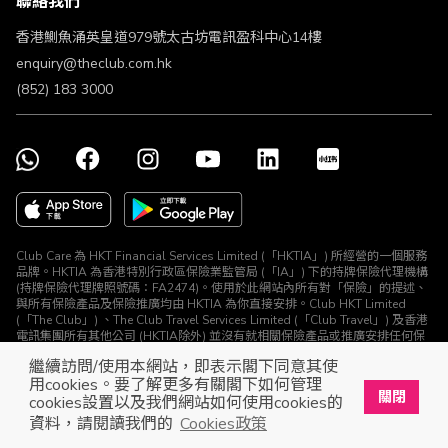
聯絡我們
不歧視及不騷擾聲明
認可牌照及通告
香港鰂魚涌英皇道979號太古坊電訊盈科中心14樓
enquiry@theclub.com.hk
(852) 183 3000
Club Care 為 HKT Financial Services Limited (「HKTIA」) 所經營的一個服務
品牌。HKTIA 為香港特別行政區保險業監管局 (「IA」) 下的持牌保險代理機構
(持牌保險代理牌照號碼：FA2474)。使用於此網站內所有對「保險」的提述、
與所有保險產品及保險推廣均由 HKTIA 為你直接安排。Club HKT Limited
(「The Club」) 、The Club Travel Services Limited (「Club Travel」) 及香港
電訊集團所有其他公司 (HKTIA除外) 並沒有就相關保險產品或推廣安排任何保
險合約或進行其他受規管活動 (定義見《保險業條例》)。
繼續訪問/使用本網站，即表示閣下同意其使
© The Club 2026. 保留所有權利
用cookies。要了解更多有關閣下如何管理
關閉
cookies設置以及我們網站如何使用cookies的
立即下載The Club手機app
開啟
資料，請閱讀我們的
Cookies政策
展開屬於你的獎賞之旅