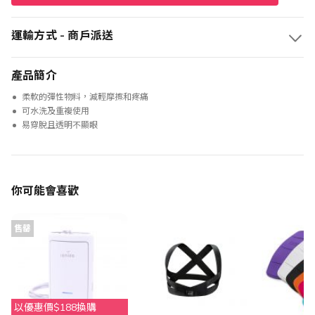
運輸方式 - 商戶派送
產品簡介
柔軟的彈性物料，減輕摩擦和疼痛
可水洗及重複使用
易穿脫且透明不顯眼
你可能會喜歡
售罄
以優惠價$188換購