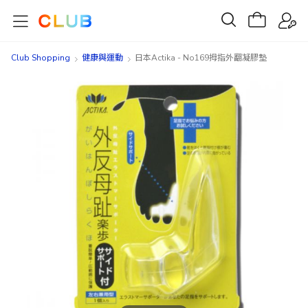
Club Shopping
健康與運動
日本Actika - No169拇指外翻凝膠墊
Skip
Skip
to
to
the
the
end
beginning
of
of
the
the
images
images
gallery
gallery