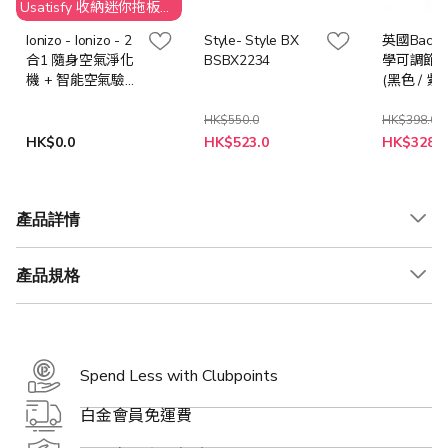
Usatisfy 收納迷你拖板
(原價$269)
Ionizo - Ionizo - 2
Style- Style BX
英國Back
合1 隨身空氣淨化
BSBX2234
學可調節
機 + 智能空氣驗測
(黑色 / 紫色
機 【香港行貨】
HK$550.0
HK$398.0
HK$0.0
HK$523.0
HK$328.0
產品詳情
產品規格
Spend Less with Clubpoints
白金會員免運費