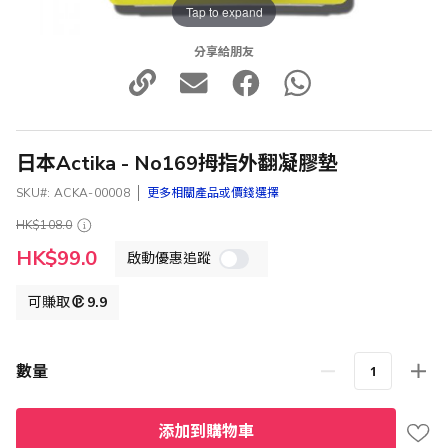
Tap to expand
分享給朋友
日本Actika - No169拇指外翻凝膠墊
SKU
ACKA-00008
更多相關產品或價錢選擇
HK$108.0
特
HK$99.0
啟動優惠追蹤
殊
價
格
可賺取
9.9
數量
添加到購物車