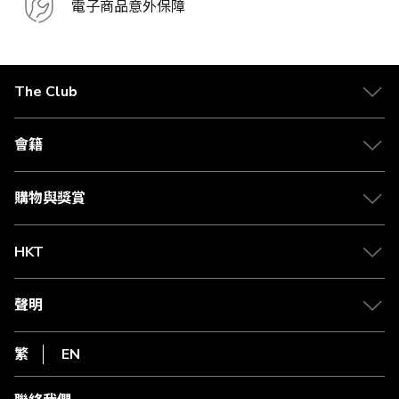
電子商品意外保障
The Club
關於 The Club
合作夥伴
會籍
Citi The Club 信用卡
會籍及專屬禮遇
媒體中心
賺取積分
購物與獎賞
兌換禮遇
物流與配送
Club 積分助手
Club Shopping 商品領取站
HKT
積分兌換
退款政策
csl.
常見問題
1010
聲明
在線客服
網上行
私隱聲明
HKT
繁
EN
使用條款
條款及細則