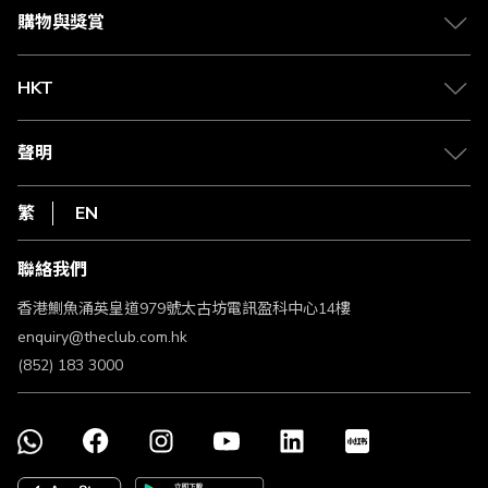
媒體中心
賺取積分
購物與獎賞
兌換禮遇
物流與配送
Club 積分助手
Club Shopping 商品領取站
HKT
積分兌換
退款政策
csl.
常見問題
1010
聲明
在線客服
網上行
私隱聲明
HKT
繁
EN
使用條款
條款及細則
聯絡我們
不歧視及不騷擾聲明
認可牌照及通告
香港鰂魚涌英皇道979號太古坊電訊盈科中心14樓
enquiry@theclub.com.hk
(852) 183 3000