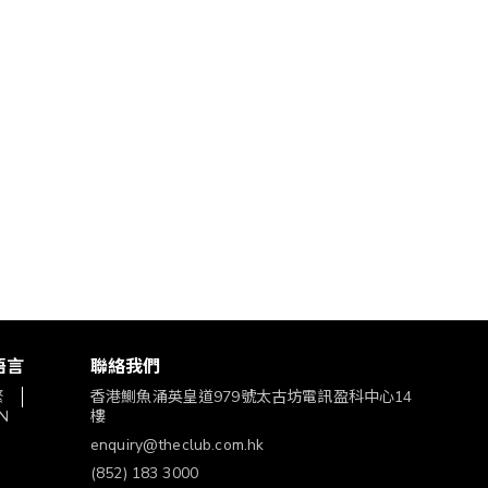
語言
聯絡我們
繁
香港鰂魚涌英皇道979號太古坊電訊盈科中心14
N
樓
enquiry@theclub.com.hk
(852) 183 3000