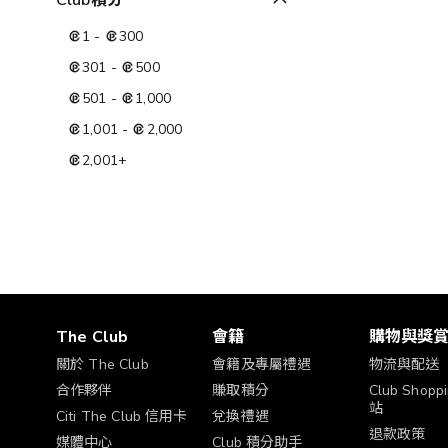
Club積分
1
-
300
301
-
500
501
-
1,000
1,001
-
2,000
2,001
+
The Club
會籍
購物與獎
關於 The Club
會籍及專屬禮遇
物流與配送
合作夥伴
賺取積分
Club Shop
站
Citi The Club 信用卡
兌換禮遇
退款政策
媒體中心
Club 積分助手