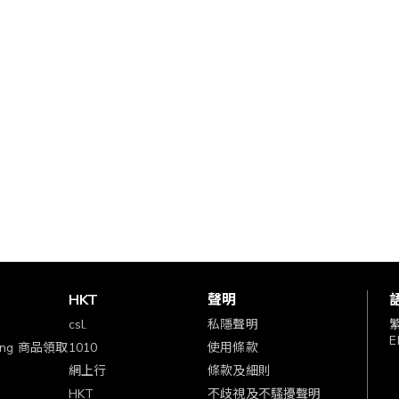
賞
HKT
聲明
csl.
私隱聲明
E
ping 商品領取
1010
使用條款
網上行
條款及細則
HKT
不歧視及不騷擾聲明