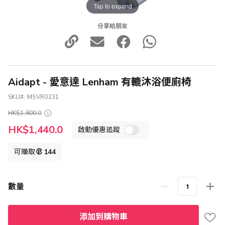
Tap to expand
分享給朋友
Aidapt - 愛意達 Lenham 有轆沐浴便廁椅
SKU
MSVR0231
HK$1,800.0
特
HK$1,440.0
啟動優惠追蹤
殊
價
格
可賺取
144
數量
添加到購物車