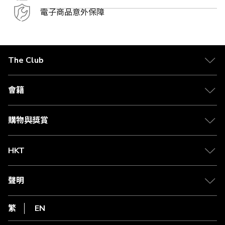
電子商品意外保障
The Club
關於 The Club
合作夥伴
會籍
Citi The Club 信用卡
會籍及專屬禮遇
媒體中心
賺取積分
購物與獎賞
兌換禮遇
物流與配送
Club 積分助手
Club Shopping 商品領取站
HKT
積分兌換
退款政策
csl.
常見問題
1010
聲明
在線客服
網上行
私隱聲明
HKT
繁
EN
使用條款
條款及細則