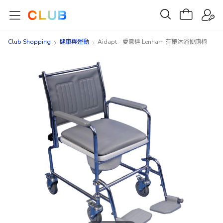
Club Shopping
健康與運動
Aidapt - 愛意達 Lenham 有轆沐浴便廁椅
Skip
Skip
to
to
the
the
end
beginning
of
of
the
the
images
images
gallery
gallery