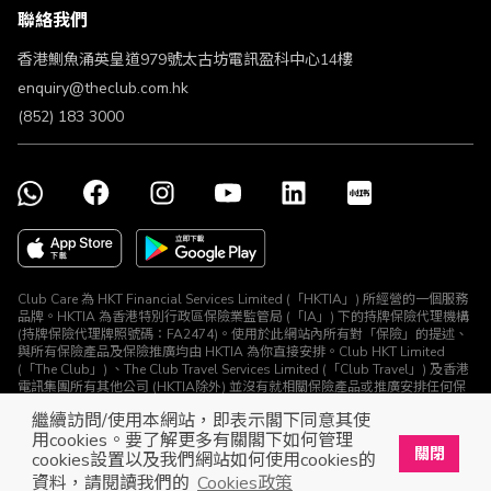
聯絡我們
不歧視及不騷擾聲明
認可牌照及通告
香港鰂魚涌英皇道979號太古坊電訊盈科中心14樓
enquiry@theclub.com.hk
(852) 183 3000
Club Care 為 HKT Financial Services Limited (「HKTIA」) 所經營的一個服務
品牌。HKTIA 為香港特別行政區保險業監管局 (「IA」) 下的持牌保險代理機構
(持牌保險代理牌照號碼：FA2474)。使用於此網站內所有對「保險」的提述、
與所有保險產品及保險推廣均由 HKTIA 為你直接安排。Club HKT Limited
(「The Club」) 、The Club Travel Services Limited (「Club Travel」) 及香港
電訊集團所有其他公司 (HKTIA除外) 並沒有就相關保險產品或推廣安排任何保
險合約或進行其他受規管活動 (定義見《保險業條例》)。
繼續訪問/使用本網站，即表示閣下同意其使
© The Club 2026. 保留所有權利
用cookies。要了解更多有關閣下如何管理
關閉
cookies設置以及我們網站如何使用cookies的
立即下載The Club手機app
開啟
資料，請閱讀我們的
Cookies政策
展開屬於你的獎賞之旅