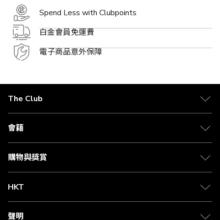
Spend Less with Clubpoints
白金會員免運費
電子商品意外保障
The Club
關於 The Club
合作夥伴
會籍
Citi The Club 信用卡
會籍及專屬禮遇
媒體中心
賺取積分
購物與獎賞
兌換禮遇
物流與配送
Club 積分助手
Club Shopping 商品領取站
HKT
積分兌換
退款政策
csl.
常見問題
1010
聲明