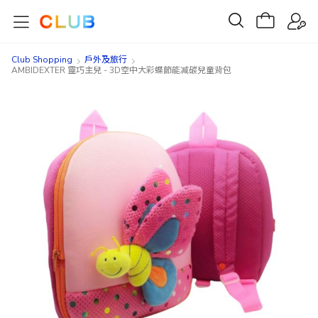
Club Shopping
戶外及旅行
AMBIDEXTER 靈巧主兒 - 3D空中大彩蝶節能减碳兒童背包
Skip
Skip
to
to
the
the
end
beginning
of
of
the
the
images
images
gallery
gallery