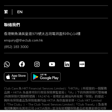
在線客服
網上行
私隱聲明
HKT
繁
EN
使用條款
條款及細則
聯絡我們
不歧視及不騷擾聲明
認可牌照及通告
香港鰂魚涌英皇道979號太古坊電訊盈科中心14樓
enquiry@theclub.com.hk
(852) 183 3000
Club Care 為 HKT Financial Services Limited (「HKTIA」) 所經營的一個服務
品牌。HKTIA 為香港特別行政區保險業監管局 (「IA」) 下的持牌保險代理機構
(持牌保險代理牌照號碼：FA2474)。使用於此網站內所有對「保險」的提述、
與所有保險產品及保險推廣均由 HKTIA 為你直接安排。Club HKT Limited
(「The Club」) 、The Club Travel Services Limited (「Club Travel」) 及香港
電訊集團所有其他公司 (HKTIA除外) 並沒有就相關保險產品或推廣安排任何保