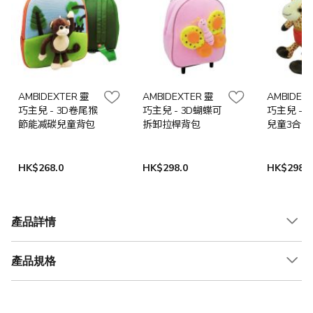
AMBIDEXTER 靈
AMBIDEXTER 靈
AMBIDEX
巧主兒 - 3D卷尾猴
巧主兒 - 3D蝴蝶可
巧主兒 - 
節能减碳兒童背包
拆卸拉桿背包
兒童3合1
面背包
HK$268.0
HK$298.0
HK$298.0
產品詳情
產品規格