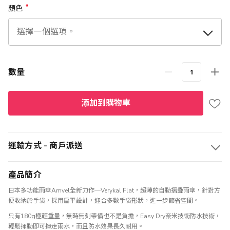
顏色
數量
添加到購物車
運輸方式 - 商戶派送
產品簡介
日本多功能雨傘Amvel全新力作─Verykal Flat，超薄的自動摺疊雨傘，針對方
便收納於手袋，採用扁平設計，迎合多數手袋形狀，進一步節省空間。
只有180g極輕重量，無時無刻帶備也不是負擔，Easy Dry奈米技術防水技術，
輕鬆揮動即可揮走雨水，而且防水效果長久耐用。