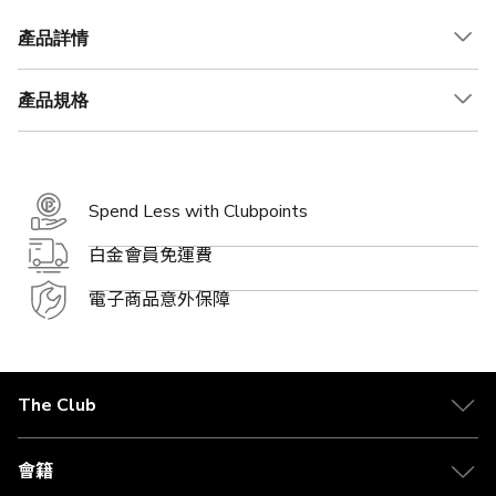
產品詳情
產品規格
Spend Less with Clubpoints
白金會員免運費
電子商品意外保障
The Club
關於 The Club
合作夥伴
會籍