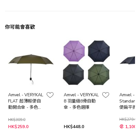
你可能會喜歡
Amvel - VERYKAL
Amvel - VERYKAL
Amvel - F
FLAT 超薄輕便自
8 羽量級8骨自動
Standar
動開合傘 - 多色選
傘 - 多色選擇
便扁平折疊傘
擇
色選擇
HK$279.0
HK$309.0
HK$259.0
HK$448.0
1,100