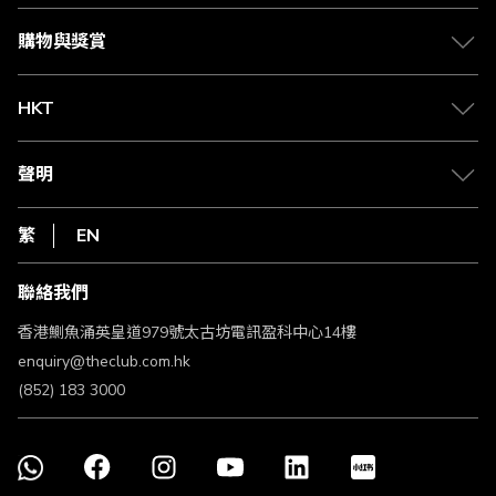
Citi The Club 信用卡
會籍及專屬禮遇
媒體中心
賺取積分
購物與獎賞
兌換禮遇
物流與配送
Club 積分助手
Club Shopping 商品領取站
HKT
積分兌換
退款政策
csl.
常見問題
1010
聲明
在線客服
網上行
私隱聲明
HKT
繁
EN
使用條款
條款及細則
聯絡我們
不歧視及不騷擾聲明
認可牌照及通告
香港鰂魚涌英皇道979號太古坊電訊盈科中心14樓
enquiry@theclub.com.hk
(852) 183 3000