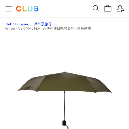
Club Shopping
戶外及旅行
Amvel - VERYKAL FLAT 超薄輕便自動開合傘 - 多色選擇
Skip
Skip
to
to
the
the
end
beginning
of
of
the
the
images
images
gallery
gallery