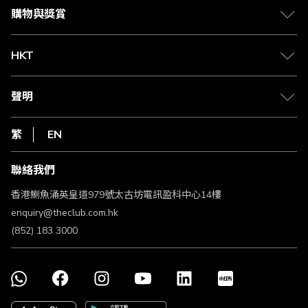
媒體中心
賺取積分
購物與獎賞
兌換禮遇
物流與配送
Club 積分助手
Club Shopping 商品領取站
HKT
積分兌換
退款政策
csl.
常見問題
1010
聲明
在線客服
網上行
私隱聲明
HKT
繁
EN
使用條款
條款及細則
聯絡我們
不歧視及不騷擾聲明
認可牌照及通告
香港鰂魚涌英皇道979號太古坊電訊盈科中心14樓
enquiry@theclub.com.hk
(852) 183 3000