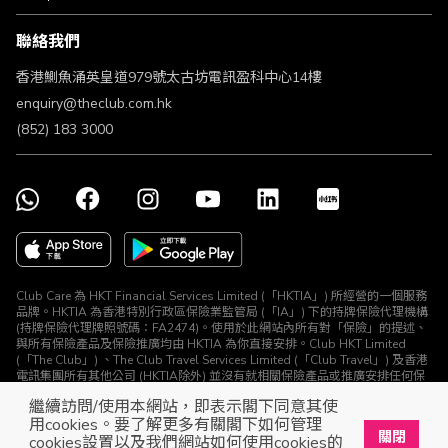
條款及細則
聯絡我們
不歧視及不騷擾聲明
認可牌照及通告
香港鰂魚涌英皇道979號太古坊電訊盈科中心14樓
enquiry@theclub.com.hk
(852) 183 3000
Club Care 為 HKT Financial Services Limited (「HKTIA」) 所經營的一個服務
品牌。HKTIA 為香港特別行政區保險業監管局 (「IA」) 下的持牌保險代理機構
(持牌保險代理牌照號碼：FA2474)。使用於此網站內所有對「保險」的提述、
與所有保險產品及保險推廣均由 HKTIA 為你直接安排。Club HKT Limited
(「The Club」) 、The Club Travel Services Limited (「Club Travel」) 及香港
電訊集團所有其他公司 (HKTIA除外) 並沒有就相關保險產品或推廣安排任何保
險合約或進行其他受規管活動 (定義見《保險業條例》)。
繼續訪問/使用本網站，即表示閣下同意其使
© The Club 2026. 保留所有權利
用cookies。要了解更多有關閣下如何管理
關閉
cookies設置以及我們網站如何使用cookies的
立即下載The Club手機app