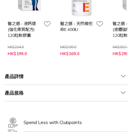
醫之選 - 液鈣健
醫之選 - 天然維他
醫之選 - 
(強化骨質配方)
命E 400IU
(液體強關
120粒軟膠囊
120粒軟
HK$234.0
HK$199.0
HK$352.0
特
特
特
HK$199.0
HK$169.0
HK$299.0
殊
殊
殊
價
價
價
格
格
格
產品詳情
產品規格
Spend Less with Clubpoints