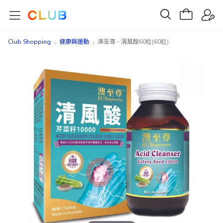
Club Shopping
健康與運動
澳至尊 - 清風酸60粒(60粒)
Skip
Skip
to
to
the
the
end
beginning
of
of
the
the
images
images
gallery
gallery