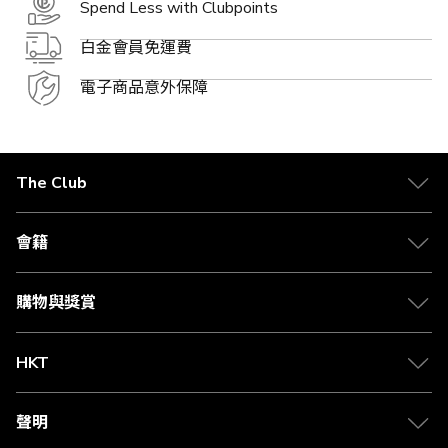
Spend Less with Clubpoints
白金會員免運費
電子商品意外保障
The Club
關於 The Club
合作夥伴
會籍
Citi The Club 信用卡
會籍及專屬禮遇
媒體中心
賺取積分
購物與獎賞
兌換禮遇
物流與配送
Club 積分助手
Club Shopping 商品領取站
HKT
積分兌換
退款政策
csl.
常見問題
1010
聲明
在線客服
網上行