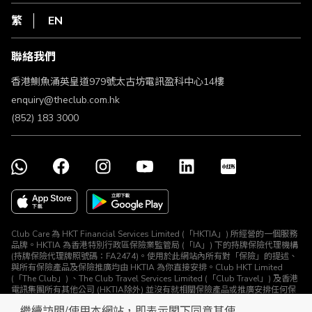
私隱聲明
HKT
繁
EN
使用條款
條款及細則
聯絡我們
不歧視及不騷擾聲明
認可牌照及通告
香港鰂魚涌英皇道979號太古坊電訊盈科中心14樓
enquiry@theclub.com.hk
(852) 183 3000
Club Care 為 HKT Financial Services Limited (「HKTIA」) 所經營的一個服務
品牌。HKTIA 為香港特別行政區保險業監管局 (「IA」) 下的持牌保險代理機構
(持牌保險代理牌照號碼：FA2474)。使用於此網站內所有對「保險」的提述、
與所有保險產品及保險推廣均由 HKTIA 為你直接安排。Club HKT Limited
(「The Club」) 、The Club Travel Services Limited (「Club Travel」) 及香港
電訊集團所有其他公司 (HKTIA除外) 並沒有就相關保險產品或推廣安排任何保
險合約或進行其他受規管活動 (定義見《保險業條例》)。
繼續訪問/使用本網站，即表示閣下同意其使