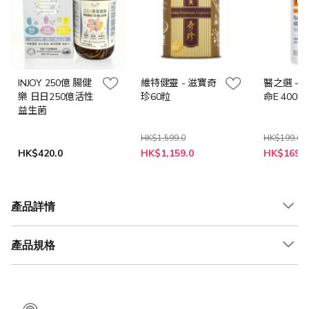
INJOY 250億 腸健
維特健靈 - 滋寶奇
醫之選 - 
樂 日日250億活性
珍60粒
命E 400IU
益生菌
HK$1,599.0
HK$199.0
特
特
HK$420.0
HK$1,159.0
HK$169.0
殊
殊
價
價
格
格
產品詳情
產品規格