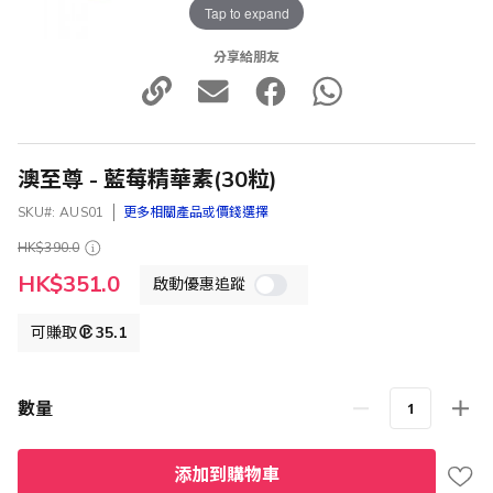
Tap to expand
分享給朋友
澳至尊 - 藍莓精華素(30粒)
SKU
AUS01
更多相關產品或價錢選擇
HK$390.0
特
HK$351.0
啟動優惠追蹤
殊
價
格
可賺取
35.1
數量
添加到購物車