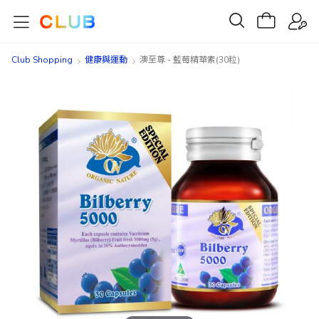
Club Shopping
健康與運動
澳至尊 - 藍莓精華素(30粒)
Skip
Skip
to
to
the
the
end
beginning
of
of
the
the
images
images
gallery
gallery