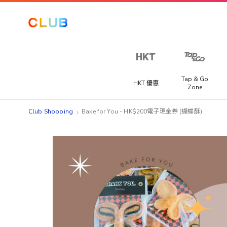
Tap & Go
HKT 優惠
Zone
Club Shopping
Bake for You - HK$200電子現金券 (蝴蝶酥)
Skip
Skip
to
to
the
the
end
beginning
of
of
the
the
images
images
gallery
gallery