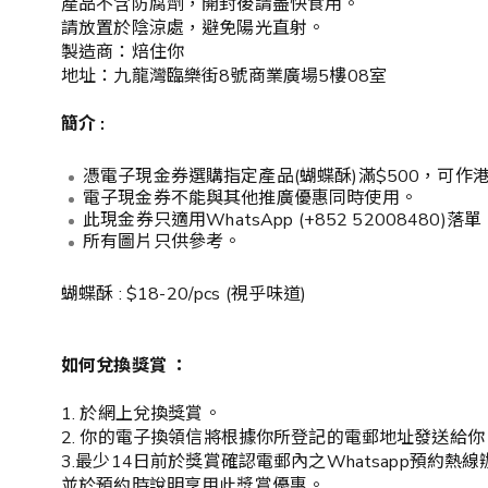
產品不含防腐劑，開封後請盡快食用。
請放置於陰涼處，避免陽光直射。
製造商：焙住你
地址：九龍灣臨樂街8號商業廣場5樓08室
簡介 :
憑電子現金券選購指定產品(蝴蝶酥)滿$500，可作
電子現金券不能與其他推廣優惠同時使用。
⁠此現金券只適用WhatsApp (+852 52008
所有圖片只供參考。
蝴蝶酥 : $18-20/pcs (視乎味道)
如何兌換獎賞 ：
1. 於網上兌換獎賞。
2. 你的電子換領信將根據你所登記的電郵地址發送給你
3.最少14日前於獎賞確認電郵內之Whatsapp預約熱線辦妥預訂
並於預約時說明享用此獎賞優惠。