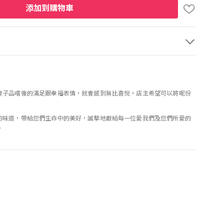
添加到購物車
妻子品嚐後的滿足跟幸福表情，就會感到無比喜悅。店主希望可以將呢份
的味道，帶給您們生命中的美好，誠摯地獻給每一位愛我們及您們所愛的
。