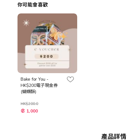
你可能會喜歡
Bake for You -
HK$200電子現金券
(蝴蝶酥)
HK$200.0
特
1,000
殊
價
格
產品詳情