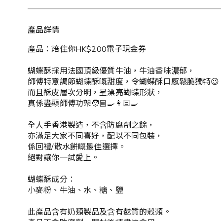
產品詳情
產品：焙住你HK$200電子現金券
蝴蝶酥採用法國頂級優質牛油，牛油香味濃郁，
師傅特意調節蝴蝶酥嘅甜度，令蝴蝶酥口感鬆脆獨特😉
而且酥皮層次分明，呈漂亮蝴蝶形狀，
真係盡顯師傅功架🧑🏼‍🍳👩🏻‍🍳
全人手香港製造，不含防腐劑之餘，
亦滿足大家不同喜好，配以不同包裝，
係回禮/散水餅嘅最佳選擇。
絕對讓你一試愛上。
蝴蝶酥成分：
小麥粉、牛油、水、糖、鹽
此產品含有奶類製品及含有麩質的穀類。