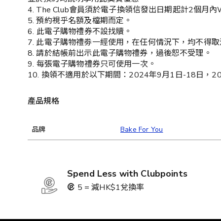
4. The Club會員須於電子換領信發出日期起計2個月內
5. 預約視乎名額及檔期而定。
6. ⁠此電子購物禮券不設找贖。
7. 此電子購物禮劵一經使用，在任何情況下，均不得
8. 請於結帳前出示此電子購物禮券，過後恕不受理。
9. ⁠每張電子購物禮券只可使用一次。
10. ⁠換領不適用於以下期間：2024年9月1日-18日，2
產品規格
品牌
Bake For You
Spend Less with Clubpoints
5 = 減HK$1兌換率