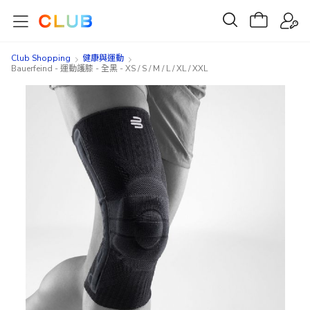
Club Shopping
健康與運動
Bauerfeind - 運動護膝 - 全黑 - XS / S / M / L / XL / XXL
Skip
Skip
to
to
the
the
end
beginning
of
of
the
the
images
images
gallery
gallery