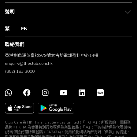
退款政策
csl.
常見問題
1010
聲明
在線客服
網上行
私隱聲明
HKT
繁
EN
使用條款
條款及細則
聯絡我們
不歧視及不騷擾聲明
認可牌照及通告
香港鰂魚涌英皇道979號太古坊電訊盈科中心14樓
enquiry@theclub.com.hk
(852) 183 3000
Club Care 為 HKT Financial Services Limited (「HKTIA」) 所經營的一個服務
品牌。HKTIA 為香港特別行政區保險業監管局 (「IA」) 下的持牌保險代理機構
(持牌保險代理牌照號碼：FA2474)。使用於此網站內所有對「保險」的提述、