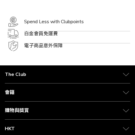
Spend Less with Clubpoints
白金會員免運費
電子商品意外保障
The Club
關於 The Club
合作夥伴
會籍
Citi The Club 信用卡
會籍及專屬禮遇
媒體中心
賺取積分
購物與獎賞
兌換禮遇
物流與配送
Club 積分助手
Club Shopping 商品領取站
HKT
積分兌換