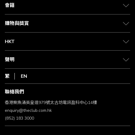
合作夥伴
會籍
Citi The Club 信用卡
會籍及專屬禮遇
媒體中心
賺取積分
購物與獎賞
兌換禮遇
物流與配送
Club 積分助手
Club Shopping 商品領取站
HKT
積分兌換
退款政策
csl.
常見問題
1010
聲明
在線客服
網上行
私隱聲明
HKT
繁
EN
使用條款
條款及細則
聯絡我們
不歧視及不騷擾聲明
認可牌照及通告
香港鰂魚涌英皇道979號太古坊電訊盈科中心14樓
enquiry@theclub.com.hk
(852) 183 3000