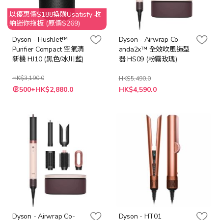
以優惠價$188換購Usatisfy 收
納迷你拖板 (原價$269)
Dyson - HushJet™
Dyson - Airwrap Co-
Purifier Compact 空氣清
anda2x™ 全效吹風造型
新機 HJ10 (黑色/冰川藍)
器 HS09 (粉霧玫瑰)
HK$3,190.0
HK$5,490.0
特
特
500+HK$2,880.0
HK$4,590.0
殊
殊
價
價
格
格
Dyson - Airwrap Co-
Dyson - HT01