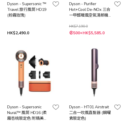
Dyson - Supersonic ™
Dyson - Purifier
Travel 旅行風筒 HD19
Hot+Cool De-NOx 三合
(粉霧玫瑰)
一甲醛暖風空氣清新機
(白金色) HP12
HK$7,190.0
特
HK$2,490.0
500+HK$5,585.0
殊
價
格
Dyson - Supersonic
Dyson - HT01 Airstrait
Nural™ 風筒 HD16 (柔
二合一吹風直髮器 (鋼曜
霧杏桃限定色 附精美禮
紫限定色)
盒)