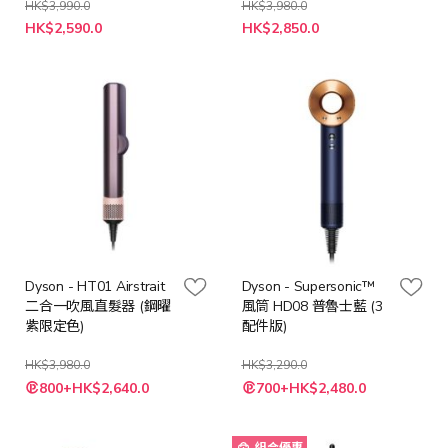
HK$3,990.0
HK$3,980.0
特
特
HK$2,590.0
HK$2,850.0
殊
殊
價
價
格
格
Dyson - HT01 Airstrait
Dyson - Supersonic™
二合一吹風直髮器 (鋼曜
風筒 HD08 普魯士藍 (3
紫限定色)
配件版)
HK$3,980.0
HK$3,290.0
特
特
800+HK$2,640.0
700+HK$2,480.0
殊
殊
價
價
格
格