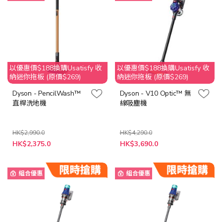
以優惠價$188換購Usatisfy 收
以優惠價$188換購Usatisfy 收
納迷你拖板 (原價$269)
納迷你拖板 (原價$269)
Dyson - PencilWash™
Dyson - V10 Optic™ 無
直桿洗地機
線吸塵機
HK$2,990.0
HK$4,290.0
特
特
HK$2,375.0
HK$3,690.0
殊
殊
價
價
格
格
組合優惠
組合優惠