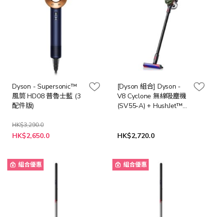
Dyson - Supersonic™
[Dyson 組合] Dyson -
風筒 HD08 普魯士藍 (3
V8 Cyclone 無線吸塵機
配件版)
(SV55-A) + HushJet™
PF01-A Mini Cool 風扇
(柔霧粉)
HK$3,290.0
特
HK$2,650.0
HK$2,720.0
殊
價
格
組合優惠
組合優惠