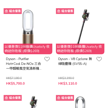
價
價
格
格
組合優惠
組合優惠
以優惠價$188換購Usatisfy 收
以優惠價$188換購Usatisfy 收
納迷你拖板 (原價$269)
納迷你拖板 (原價$269)
Dyson - Purifier
Dyson - V8 Cyclone 無
Hot+Cool De-NOx 三合
線吸塵機 (SV55-A)
一甲醛暖風空氣清新機
(白金色) HP12
HK$7,180.0
HK$3,390.0
特
特
HK$5,700.0
HK$3,110.0
殊
殊
價
價
格
格
組合優惠
組合優惠