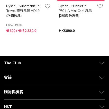
Dyson - Supersonic ™
Dyson - HushJet™
Travel 旅行風筒 HD19
PF01-A Mini Cool 風扇
(粉霧玫瑰)
[2款顏色選擇]
HK$2,490.0
特
600+HK$2,330.0
HK$890.0
殊
價
格
The Club
關於 The Club
合作夥伴
會籍
Citi The Club 信用卡
會籍及專屬禮遇
媒體中心
賺取積分
購物與獎賞
兌換禮遇
物流與配送
Club 積分助手
Club Shopping 商品領取站
HKT