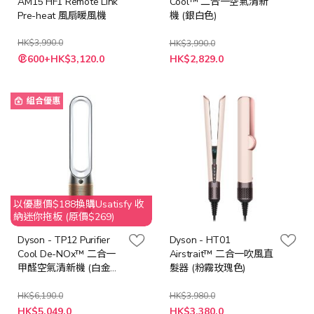
AM15 HF1 Remote Link
Cool™ 二合一空氣清新
Pre-heat 風扇暖風機
機 (銀白色)
HK$3,990.0
HK$3,990.0
特
特
600+HK$3,120.0
HK$2,829.0
殊
殊
價
價
格
格
組合優惠
以優惠價$188換購Usatisfy 收
納迷你拖板 (原價$269)
Dyson - TP12 Purifier
Dyson - HT01
Cool De-NOx™ 二合一
Airstrait™ 二合一吹風直
甲醛空氣清新機 (白金
髮器 (粉霧玫瑰色)
色)
HK$6,190.0
HK$3,980.0
特
特
HK$5,049.0
HK$3,380.0