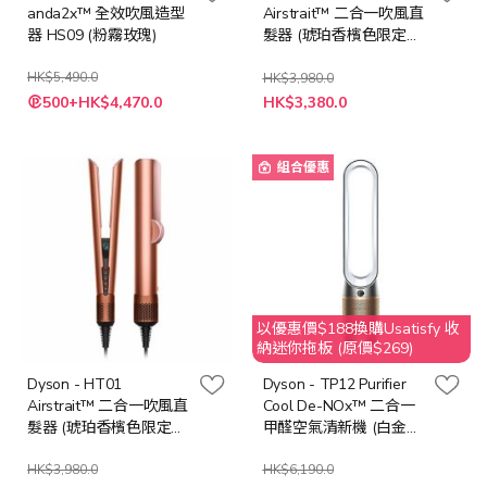
anda2x™ 全效吹風造型
Airstrait™ 二合一吹風直
器 HS09 (粉霧玫瑰)
髮器 (琥珀香檳色限定
版)
HK$5,490.0
HK$3,980.0
特
特
500+HK$4,470.0
HK$3,380.0
殊
殊
價
價
格
格
組合優惠
以優惠價$188換購Usatisfy 收
納迷你拖板 (原價$269)
Dyson - HT01
Dyson - TP12 Purifier
Airstrait™ 二合一吹風直
Cool De-NOx™ 二合一
髮器 (琥珀香檳色限定
甲醛空氣清新機 (白金
版)
色)
HK$3,980.0
HK$6,190.0