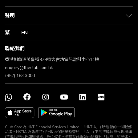
積分兌換
退款政策
csl.
常見問題
1010
聲明
在線客服
網上行
私隱聲明
HKT
繁
EN
使用條款
條款及細則
聯絡我們
不歧視及不騷擾聲明
認可牌照及通告
香港鰂魚涌英皇道979號太古坊電訊盈科中心14樓
enquiry@theclub.com.hk
(852) 183 3000
Club Care 為 HKT Financial Services Limited (「HKTIA」) 所經營的一個服務
品牌。HKTIA 為香港特別行政區保險業監管局 (「IA」) 下的持牌保險代理機構
(持牌保險代理牌照號碼：FA2474)。使用於此網站內所有對「保險」的提述、