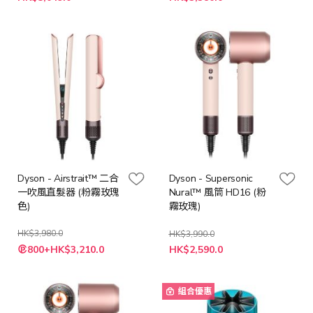
殊
殊
價
價
格
格
Dyson - Airstrait™ 二合
Dyson - Supersonic
一吹風直髮器 (粉霧玫瑰
Nural™ 風筒 HD16 (粉
色)
霧玫瑰)
HK$3,980.0
HK$3,990.0
特
特
800+HK$3,210.0
HK$2,590.0
殊
殊
價
價
格
格
組合優惠