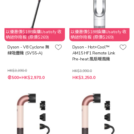
以優惠價$188換購Usatisfy 收
以優惠價$188換購Usatisfy 收
納迷你拖板 (原價$269)
納迷你拖板 (原價$269)
Dyson - V8 Cyclone 無
Dyson - Hot+Cool™
線吸塵機 (SV55-A)
AM15 HF1 Remote Link
Pre-heat 風扇暖風機
HK$3,390.0
HK$3,990.0
特
特
500+HK$2,970.0
HK$3,250.0
殊
殊
價
價
格
格