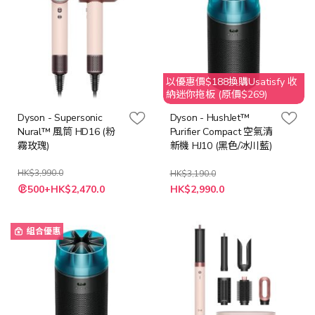
以優惠價$188換購Usatisfy 收
納迷你拖板 (原價$269)
Dyson - Supersonic
Dyson - HushJet™
Nural™ 風筒 HD16 (粉
Purifier Compact 空氣清
霧玫瑰)
新機 HJ10 (黑色/冰川藍)
HK$3,990.0
HK$3,190.0
特
特
500+HK$2,470.0
HK$2,990.0
殊
殊
價
價
格
格
組合優惠