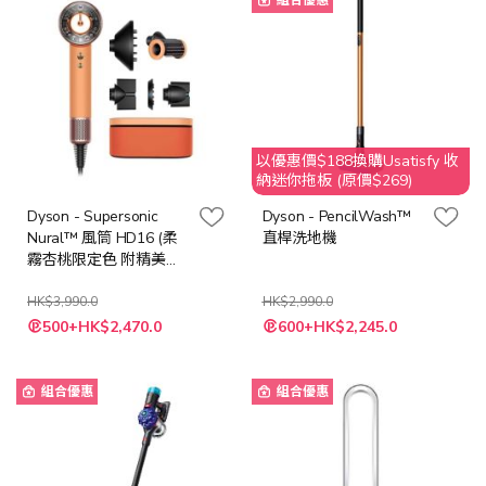
組合優惠
以優惠價$188換購Usatisfy 收
納迷你拖板 (原價$269)
Dyson - Supersonic
Dyson - PencilWash™
Nural™ 風筒 HD16 (柔
直桿洗地機
霧杏桃限定色 附精美禮
盒)
HK$3,990.0
HK$2,990.0
特
特
500+HK$2,470.0
600+HK$2,245.0
殊
殊
價
價
格
格
組合優惠
組合優惠