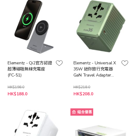
Elementz - Qi2官方認證
Elementz - Universal X
超薄磁吸無線充電座
35W 迷你旅行充電器
(FC-51)
GaN Travel Adapter
4C1A
HK$198.0
HK$218.0
特
特
HK$188.0
HK$208.0
殊
殊
價
價
格
格
組合優惠