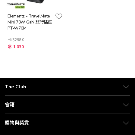
Elementz - TravelMate
Mini 70W GaN 旅行插座
PT-W70M
HK$298.0
特
1,030
殊
價
格
The Club
關於 The Club
合作夥伴
會籍
Citi The Club 信用卡
會籍及專屬禮遇
媒體中心
賺取積分
購物與獎賞
兌換禮遇
物流與配送