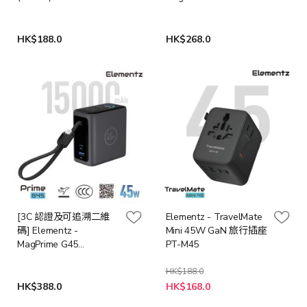
10000mAh CCC 認證行
動電源 PMP-X45 [象牙
白]
HK$188.0
HK$268.0
[3C 認證及可追溯二維
Elementz - TravelMate
碼] Elementz -
Mini 45W GaN 旅行插座
MagPrime G45
PT-M45
15000mAh 行動電源
PMP-G45 [黑色]
HK$188.0
特
HK$388.0
HK$168.0
殊
價