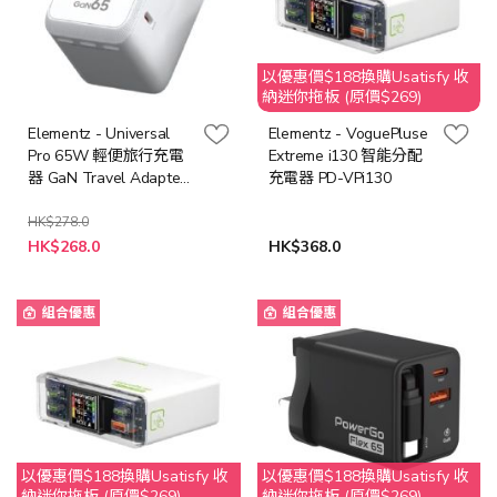
以優惠價$188換購Usatisfy 收
納迷你拖板 (原價$269)
Elementz - Universal
Elementz - VoguePluse
Pro 65W 輕便旅行充電
Extreme i130 智能分配
器 GaN Travel Adapter
充電器 PD-VPi130
4C1A
HK$278.0
特
HK$268.0
HK$368.0
殊
價
格
組合優惠
組合優惠
以優惠價$188換購Usatisfy 收
以優惠價$188換購Usatisfy 收
納迷你拖板 (原價$269)
納迷你拖板 (原價$269)