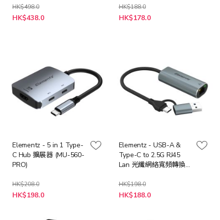
HK$498.0
HK$188.0
特
特
HK$438.0
HK$178.0
殊
殊
價
價
格
格
Elementz - 5 in 1 Type-
Elementz - USB-A &
C Hub 擴展器 (MU-560-
Type-C to 2.5G RJ45
PRO)
Lan 光纖網絡寬頻轉換
器 (EN-25D)
HK$208.0
HK$198.0
特
特
HK$198.0
HK$188.0
殊
殊
價
價
格
格