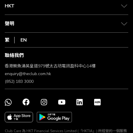
Club 積分助手
Club Shopping 商品領取站
HKT
積分兌換
退款政策
csl.
常見問題
1010
聲明
在線客服
網上行
私隱聲明
HKT
繁
EN
使用條款
條款及細則
聯絡我們
不歧視及不騷擾聲明
認可牌照及通告
香港鰂魚涌英皇道979號太古坊電訊盈科中心14樓
enquiry@theclub.com.hk
(852) 183 3000
Club Care 為 HKT Financial Services Limited (「HKTIA」) 所經營的一個服務