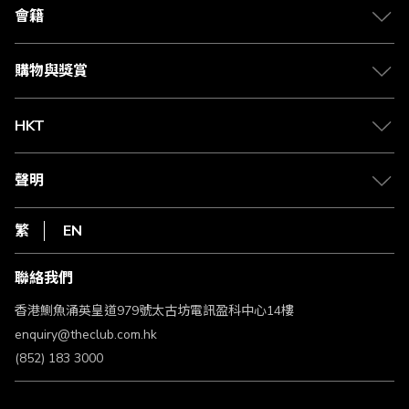
合作夥伴
會籍
Citi The Club 信用卡
會籍及專屬禮遇
媒體中心
賺取積分
購物與獎賞
兌換禮遇
物流與配送
Club 積分助手
Club Shopping 商品領取站
HKT
積分兌換
退款政策
csl.
常見問題
1010
聲明
在線客服
網上行
私隱聲明
HKT
繁
EN
使用條款
條款及細則
聯絡我們
不歧視及不騷擾聲明
認可牌照及通告
香港鰂魚涌英皇道979號太古坊電訊盈科中心14樓
enquiry@theclub.com.hk
(852) 183 3000