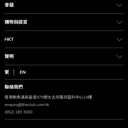
合作夥伴
會籍
Citi The Club 信用卡
會籍及專屬禮遇
媒體中心
賺取積分
購物與獎賞
兌換禮遇
物流與配送
Club 積分助手
Club Shopping 商品領取站
HKT
積分兌換
退款政策
csl.
常見問題
1010
聲明
在線客服
網上行
私隱聲明
HKT
繁
EN
使用條款
條款及細則
聯絡我們
不歧視及不騷擾聲明
認可牌照及通告
香港鰂魚涌英皇道979號太古坊電訊盈科中心14樓
enquiry@theclub.com.hk
(852) 183 3000