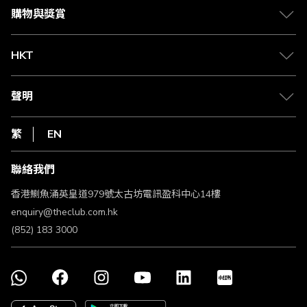
媒體中心
賺取積分
購物與獎賞
兌換禮遇
物流與配送
Club 積分助手
Club Shopping 商品領取站
HKT
積分兌換
退款政策
csl.
常見問題
1010
聲明
在線客服
網上行
私隱聲明
HKT
繁
EN
使用條款
條款及細則
聯絡我們
不歧視及不騷擾聲明
認可牌照及通告
香港鰂魚涌英皇道979號太古坊電訊盈科中心14樓
enquiry@theclub.com.hk
(852) 183 3000