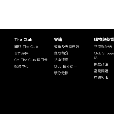
The Club
會籍
購物與獎
關於 The Club
會籍及專屬禮遇
物流與配送
合作夥伴
賺取積分
Club Shop
站
Citi The Club 信用卡
兌換禮遇
退款政策
媒體中心
Club 積分助手
常見問題
積分兌換
在線客服