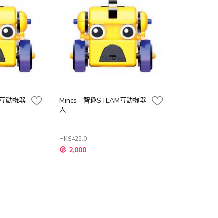
AM互動機器
Minos - 智趣STEAM互動機器
人
HK$425.0
特
2,000
殊
價
格