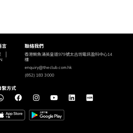
語言
聯絡我們
繁
香港鰂魚涌英皇道979號太古坊電訊盈科中心14
N
樓
enquiry@theclub.com.hk
(852) 183 3000
聯繫方式