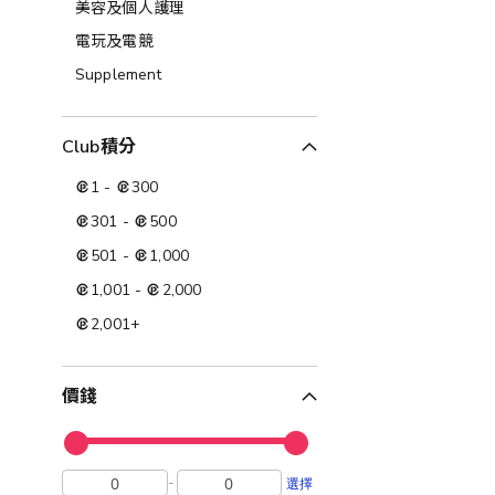
美容及個人護理​
電玩及電競
Supplement
Club積分
1
-
300
301
-
500
501
-
1,000
1,001
-
2,000
2,001
+
價錢
-
選擇