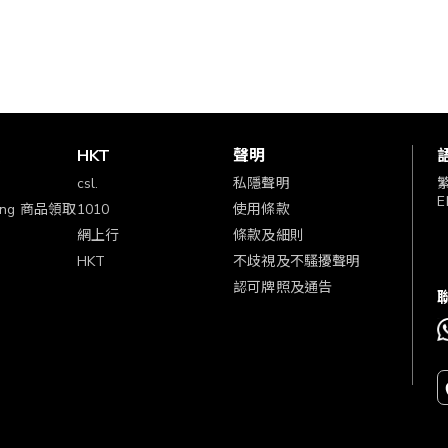
賞
HKT
聲明
csl.
私隱聲明
E
ping 商品領取
1010
使用條款
網上行
條款及細則
HKT
不歧視及不騷擾聲明
認可牌照及通告