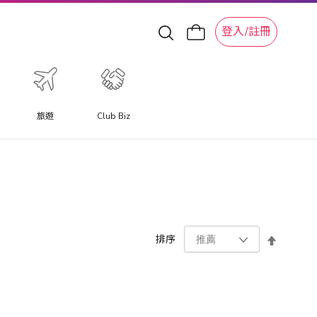
登入/註冊
旅遊
Club Biz
設
排序
置
降
序
方
向