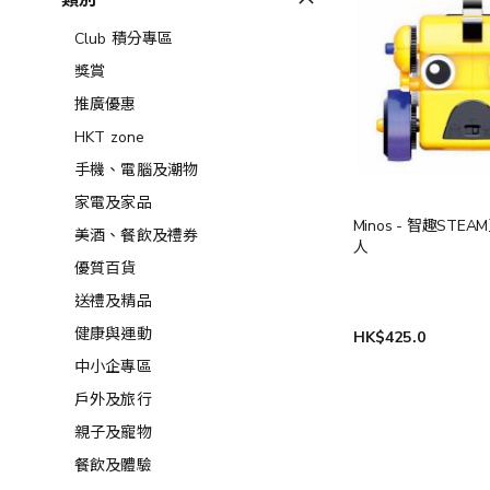
類別
Club 積分專區
獎賞
推廣優惠
HKT zone
手機、電腦及潮物
家電及家品
Minos - 智趣STE
美酒、餐飲及禮券​
人
優質百貨
送禮及精品
健康與運動
HK$425.0
中小企專區
戶外及旅行
親子及寵物
餐飲及體驗