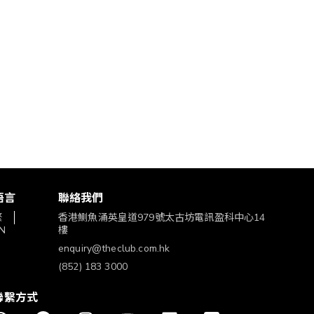
語言
聯絡我們
繁
香港鰂魚涌英皇道979號太古坊電訊盈科中心14
N
樓
enquiry@theclub.com.hk
(852) 183 3000
聯繫方式