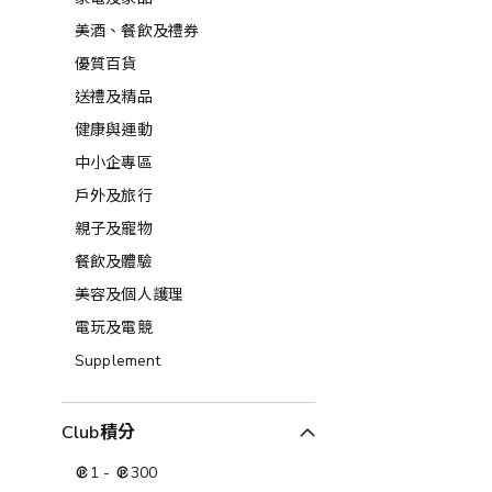
美酒、餐飲及禮券​
優質百貨
送禮及精品
健康與運動
中小企專區
戶外及旅行
親子及寵物
餐飲及體驗
美容及個人護理​
電玩及電競
Supplement
Club積分
1
-
300