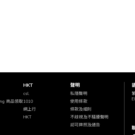
賞
HKT
聲明
csl.
私隱聲明
E
ping 商品領取
1010
使用條款
網上行
條款及細則
HKT
不歧視及不騷擾聲明
認可牌照及通告