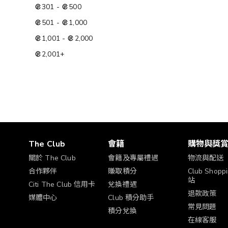
301
-
500
501
-
1,000
1,001
-
2,000
2,001
+
The Club
會籍
購物與獎
關於 The Club
會籍及專屬禮遇
物流與配送
合作夥伴
賺取積分
Club Shop
站
Citi The Club 信用卡
兌換禮遇
退款政策
媒體中心
Club 積分助手
常見問題
積分兌換
在線客服