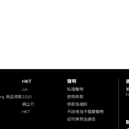
賞
HKT
聲明
csl.
私隱聲明
E
ping 商品領取
1010
使用條款
網上行
條款及細則
HKT
不歧視及不騷擾聲明
認可牌照及通告