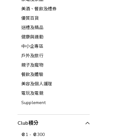
美酒、餐飲及禮券​
優質百貨
送禮及精品
健康與運動
中小企專區
戶外及旅行
親子及寵物
餐飲及體驗
美容及個人護理​
電玩及電競
Supplement
Club積分
1
-
300