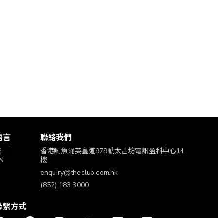
語言
聯絡我們
繁
香港鰂魚涌英皇道979號太古坊電訊盈科中心14
N
樓
enquiry@theclub.com.hk
(852) 183 3000
聯繫方式