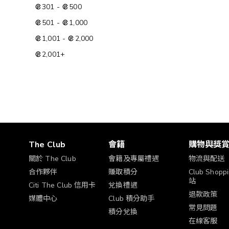
301
-
500
501
-
1,000
1,001
-
2,000
2,001
+
The Club
會籍
購物與獎
關於 The Club
會籍及專屬禮遇
物流與配送
合作夥伴
賺取積分
Club Shop
站
Citi The Club 信用卡
兌換禮遇
退款政策
媒體中心
Club 積分助手
常見問題
積分兌換
在線客服