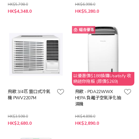
HK$5,798.0
HK$6,998.0
特
特
HK$4,348.0
HK$5,280.0
殊
殊
價
價
格
格
組合優惠
以優惠價$188換購Usatisfy 收
納迷你拖板 (原價$269)
飛歌 3/4匹 窗口式冷氣
飛歌 - PDA22WWX
機 PWV2207M
HEPA 負離子空氣淨化抽
濕機
HK$3,598.0
HK$4,898.0
特
特
HK$2,680.0
HK$2,890.0
殊
殊
價
價
格
格