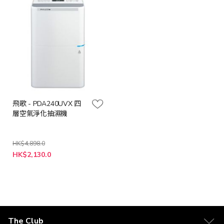
飛歌 - PDA240UVX 四
層空氣淨化抽濕機
HK$4,898.0
特
HK$2,130.0
殊
價
格
The Club