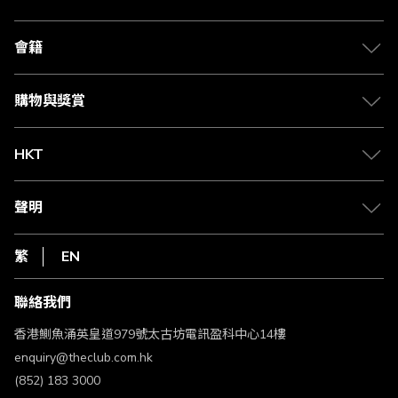
關於 The Club
合作夥伴
會籍
Citi The Club 信用卡
會籍及專屬禮遇
媒體中心
賺取積分
購物與獎賞
兌換禮遇
物流與配送
Club 積分助手
Club Shopping 商品領取站
HKT
積分兌換
退款政策
csl.
常見問題
1010
聲明
在線客服
網上行
私隱聲明
HKT
繁
EN
使用條款
條款及細則
聯絡我們
不歧視及不騷擾聲明
認可牌照及通告
香港鰂魚涌英皇道979號太古坊電訊盈科中心14樓
enquiry@theclub.com.hk
(852) 183 3000