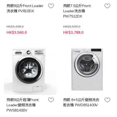
飛歌8公斤Front Loader
飛歌7.5公斤Front
洗衣機 PV810DX
Loader洗衣機
PW7512DX
HK$5,398.0
HK$5,590.0
特
特
HK$3,560.0
HK$3,788.0
殊
殊
價
價
格
格
飛歌8公斤超簿Front
飛歌 8+5公斤變頻洗衣
Loader變頻洗衣機
乾衣機 PWD851400V
PWS81400V