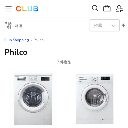
設
篩選
置
Club Shopping
Philco
降
Philco
序
7
件產品
方
向