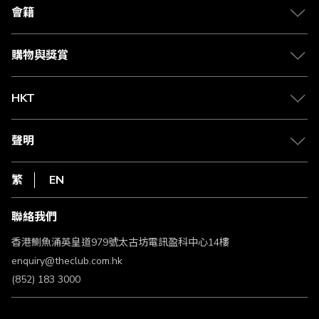
合作夥伴
會籍
Citi The Club 信用卡
會籍及專屬禮遇
媒體中心
賺取積分
購物與獎賞
兌換禮遇
物流與配送
Club 積分助手
Club Shopping 商品領取站
HKT
積分兌換
退款政策
csl.
常見問題
1010
聲明
在線客服
網上行
私隱聲明
HKT
繁
EN
使用條款
條款及細則
聯絡我們
不歧視及不騷擾聲明
認可牌照及通告
香港鰂魚涌英皇道979號太古坊電訊盈科中心14樓
enquiry@theclub.com.hk
(852) 183 3000