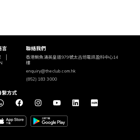
語言
聯絡我們
繁
香港鰂魚涌英皇道979號太古坊電訊盈科中心14
N
樓
enquiry@theclub.com.hk
(852) 183 3000
聯繫方式