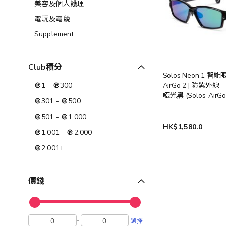
美容及個人護理​
電玩及電競
Supplement
Club積分
Solos Neon 1 智能眼
1
-
300
AirGo 2 | 防紫外線 - 
啞光黑 (Solos-AirGo
301
-
500
Neon1/BKARS-002
間: 7-10工作天)
501
-
1,000
HK$1,580.0
1,001
-
2,000
2,001
+
價錢
-
選擇