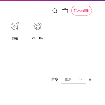
登入/註冊
旅遊
Club Biz
設
排序
置
降
序
方
向