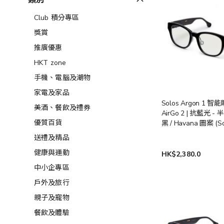
類別
Club 積分專區
獎賞
推廣優惠
HKT zone
手機、電腦及潮物
家電及家品
Solos Argon 1 智能
美酒、餐飲及禮券​
AirGo 2 | 抗藍光 -
優質百貨
黑 / Havana 圖案 (So
AirGo2-Argon1/BKA
送禮及精品
0017) (送貨時間: 7
健康與運動
HK$2,380.0
中小企專區
戶外及旅行
親子及寵物
餐飲及體驗