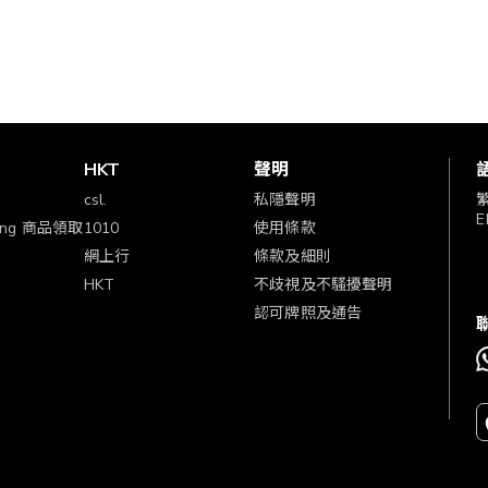
賞
HKT
聲明
csl.
私隱聲明
E
ping 商品領取
1010
使用條款
網上行
條款及細則
HKT
不歧視及不騷擾聲明
認可牌照及通告