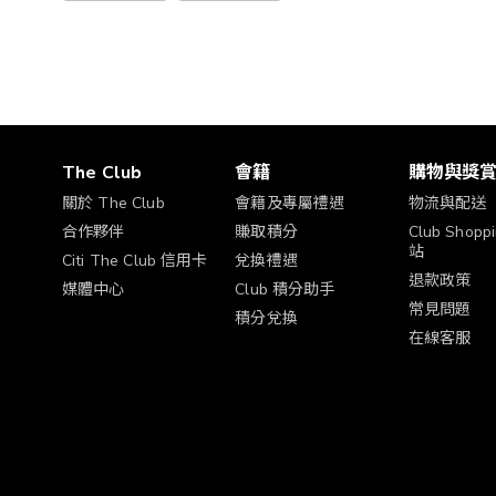
The Club
會籍
購物與獎
關於 The Club
會籍及專屬禮遇
物流與配送
合作夥伴
賺取積分
Club Shop
站
Citi The Club 信用卡
兌換禮遇
退款政策
媒體中心
Club 積分助手
常見問題
積分兌換
在線客服