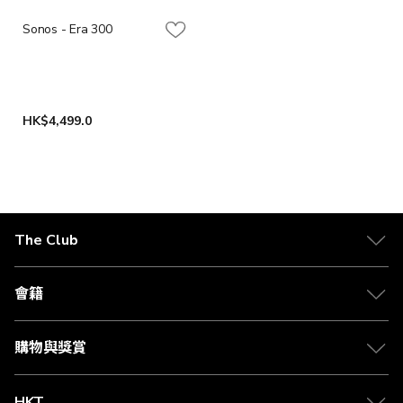
Sonos - Era 300
HK$4,499.0
The Club
關於 The Club
合作夥伴
會籍
Citi The Club 信用卡
會籍及專屬禮遇
媒體中心
賺取積分
購物與獎賞
兌換禮遇
物流與配送
Club 積分助手
Club Shopping 商品領取站
HKT