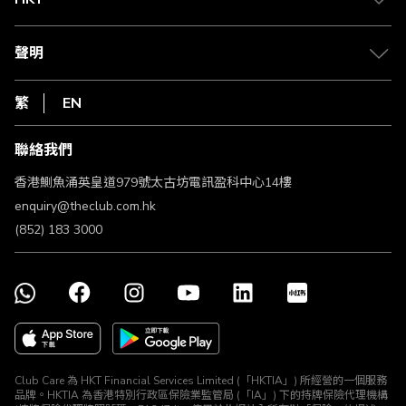
積分兌換
退款政策
csl.
常見問題
1010
聲明
在線客服
網上行
私隱聲明
HKT
繁
EN
使用條款
條款及細則
聯絡我們
不歧視及不騷擾聲明
認可牌照及通告
香港鰂魚涌英皇道979號太古坊電訊盈科中心14樓
enquiry@theclub.com.hk
(852) 183 3000
Club Care 為 HKT Financial Services Limited (「HKTIA」) 所經營的一個服務
品牌。HKTIA 為香港特別行政區保險業監管局 (「IA」) 下的持牌保險代理機構