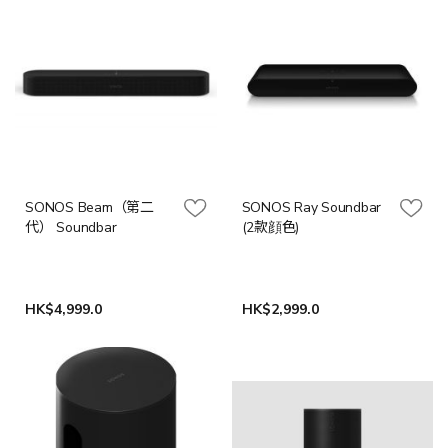
SONOS Beam（第二
SONOS Ray Soundbar
代） Soundbar
(2款顔色)
HK$4,999.0
HK$2,999.0