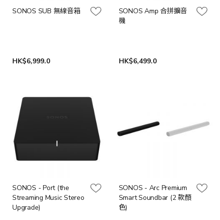
SONOS SUB 無線音箱
SONOS Amp 合拼擴音
機
HK$6,999.0
HK$6,499.0
SONOS - Port (the
SONOS - Arc Premium
Streaming Music Stereo
Smart Soundbar (2 款顏
Upgrade)
色)