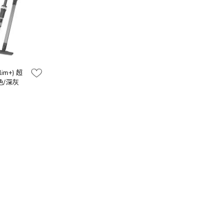
lim+) 超
色/深灰