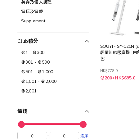
美容及個人護理​
電玩及電競
Supplement
Club積分
SOUYI - SY-120N (s
1
-
300
輕量無線吸塵機 [白
色]
301
-
500
HK$778.0
501
-
1,000
200+HK$695.0
1,001
-
2,000
2,001
+
價錢
-
選擇