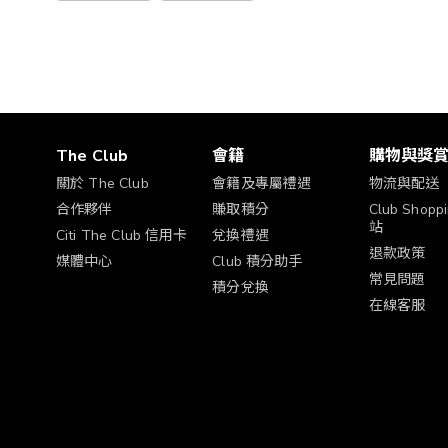
The Club
會籍
購物與獎
關於 The Club
會籍及專屬禮遇
物流與配送
合作夥伴
賺取積分
Club Shop
站
Citi The Club 信用卡
兌換禮遇
退款政策
媒體中心
Club 積分助手
常見問題
積分兌換
在線客服