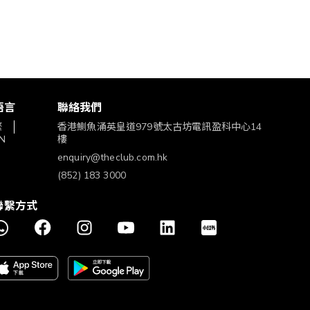
語言
聯絡我們
繁
香港鰂魚涌英皇道979號太古坊電訊盈科中心14
N
樓
enquiry@theclub.com.hk
(852) 183 3000
聯繫方式