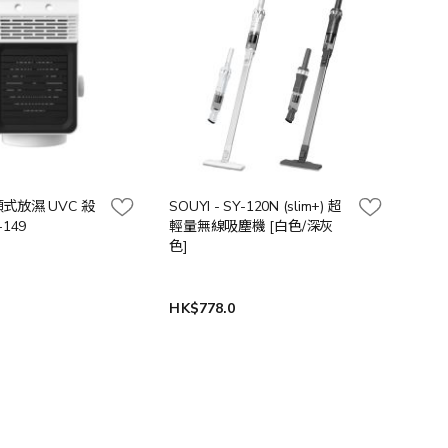
搖頭式放濕 UVC 殺
SOUYI - SY-120N (slim+) 超
149
輕量無線吸塵機 [白色/深灰
色]
HK$778.0