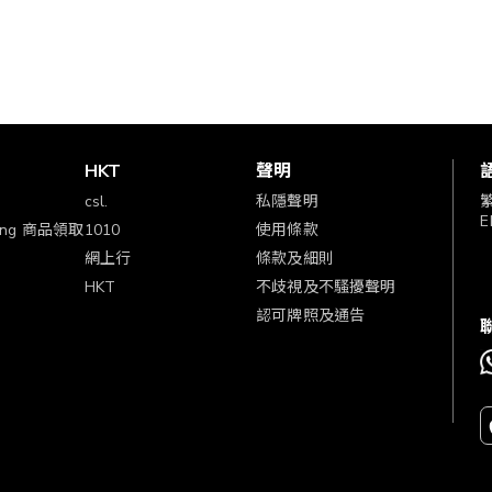
賞
HKT
聲明
csl.
私隱聲明
E
ping 商品領取
1010
使用條款
網上行
條款及細則
HKT
不歧視及不騷擾聲明
認可牌照及通告