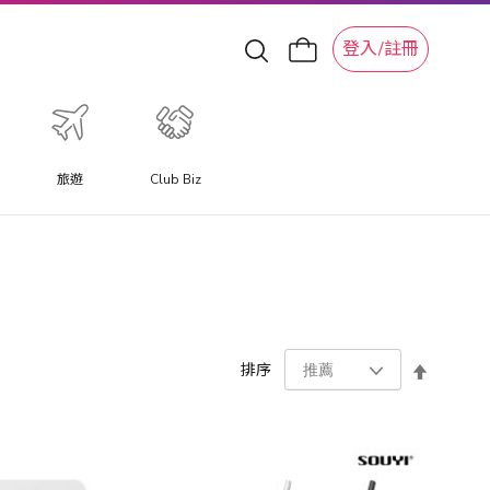
登入/註冊
旅遊
Club Biz
設
排序
置
降
序
方
向