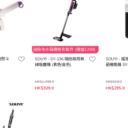
送拖地水箱連拖布套件 (價值$288)
噴射熨斗
SOUYI - SY-136 吸拖兩用無
SOUYI - 
線吸塵機 (紫色/金色)
菌暖風機 SY-
HK$1,398.0
HK$628.0
特
HK$929.0
HK$295.0
殊
價
格