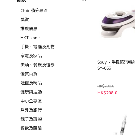
類別
Club 積分專區
獎賞
推廣優惠
HKT zone
手機、電腦及潮物
家電及家品
Souyi - 手提蒸汽
美酒、餐飲及禮券​
SY-066
優質百貨
送禮及精品
HK$298.0
特
健康與運動
HK$208.0
殊
價
中小企專區
格
戶外及旅行
親子及寵物
餐飲及體驗