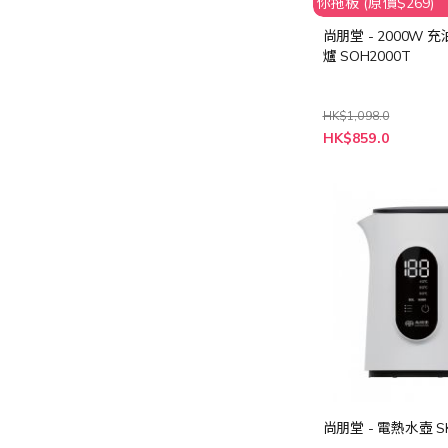
你拖板 (原價$269)
尚朋堂 - 2000W 
爐 SOH2000T
HK$1,098.0
特
HK$859.0
殊
價
格
尚朋堂 - 電熱水壺 SK