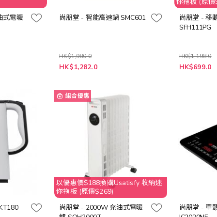
你拖板 (原價$
充油式電暖
尚朋堂 - 智能高速鍋 SMC601
尚朋堂 - 
SFH111PG
HK$1,980.0
HK$1,198.0
特
特
HK$1,282.0
HK$699.0
殊
殊
價
價
格
格
組合優惠
以優惠價$188換購Usatisfy 收納迷
你拖板 (原價$269)
T180
尚朋堂 - 2000W 充油式電暖
尚朋堂 - 單頭