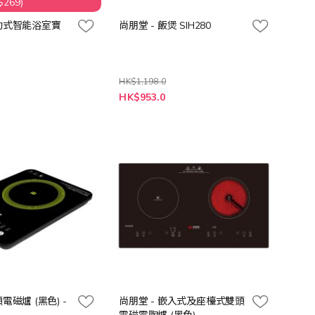
269)
移動式智能浴室寶
尚朋堂 - 飯煲 SIH280
HK$1,198.0
特
HK$953.0
殊
價
格
電磁爐 (黑色) -
尚朋堂 - 嵌入式及座檯式雙頭