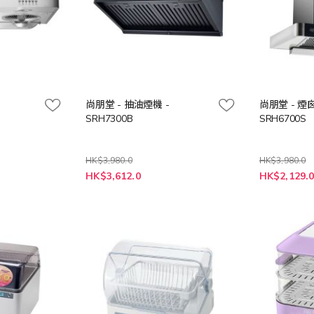
尚朋堂 - 抽油煙機 -
尚朋堂 - 煙
SRH7300B
SRH6700S
HK$3,980.0
HK$3,980.0
特
特
HK$3,612.0
HK$2,129.
殊
殊
價
價
格
格