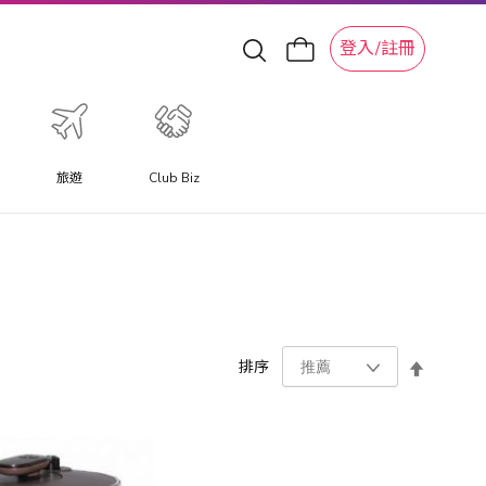
登入/註冊
旅遊
Club Biz
設
排序
置
降
序
方
向