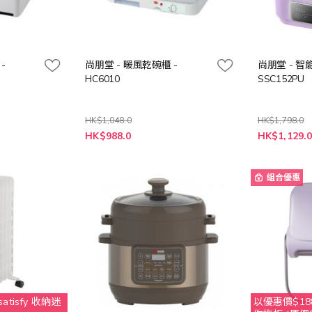
-
尚朋堂 - 暖風乾碗櫃 -
尚朋堂 - 智
HC6010
SSC152PU
HK$1,048.0
HK$1,798.0
特
特
HK$988.0
HK$1,129.
殊
殊
價
價
格
格
組合優惠
tisfy 收納迷
以優惠價$188