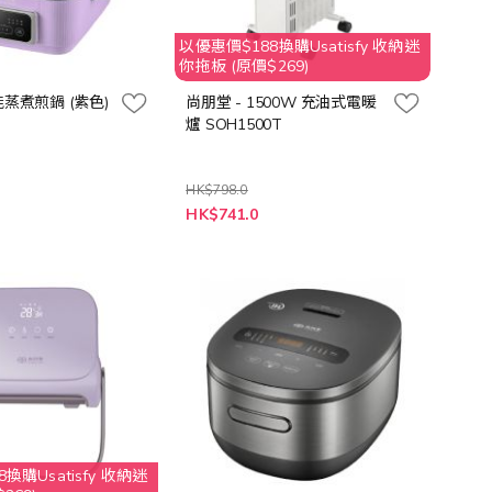
以優惠價$188換購Usatisfy 收納迷
你拖板 (原價$269)
能蒸煮煎鍋 (紫色)
尚朋堂 - 1500W 充油式電暖
爐 SOH1500T
HK$798.0
特
0
HK$741.0
殊
價
格
換購Usatisfy 收納迷