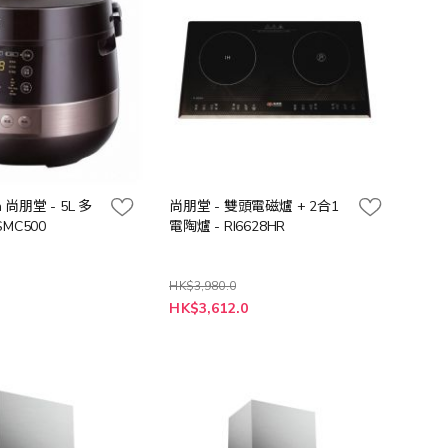
n 尚朋堂 - 5L 多
尚朋堂 - 雙頭電磁爐 + 2合1
MC500
電陶爐 - RI6628HR
HK$3,980.0
特
HK$3,612.0
殊
價
格