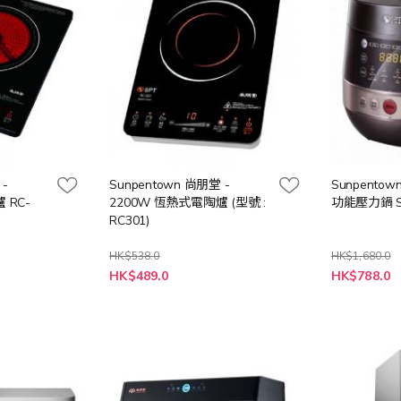
 -
Sunpentown 尚朋堂 -
Sunpentow
 RC-
2200W 恆熱式電陶爐 (型號 :
功能壓力鍋 S
RC301)
HK$538.0
HK$1,680.0
特
特
HK$489.0
HK$788.0
殊
殊
價
價
格
格