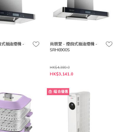
囪式抽油煙機 -
尚朋堂 - 煙囪式抽油煙機 -
SRH6900S
HK$4,380.0
特
0
HK$3,141.0
殊
價
格
組合優惠