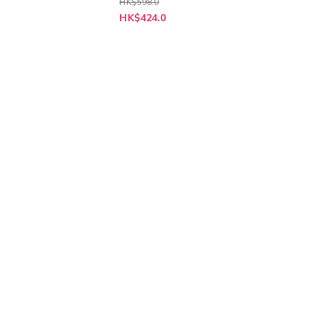
HK$598.0
特
HK$424.0
殊
價
格