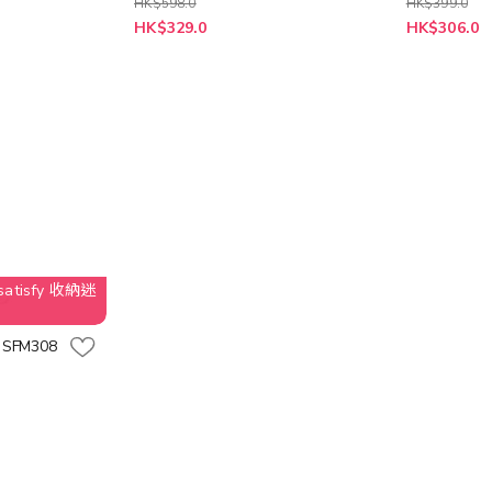
HK$598.0
HK$399.0
特
特
HK$329.0
HK$306.0
殊
殊
價
價
格
格
tisfy 收納迷
SFM308