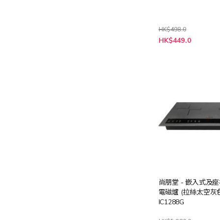
HK$498.0
特
HK$449.0
殊
價
格
尚朋堂 - 嵌入式及
電磁爐 (拉絲太空灰色)
IC1288G