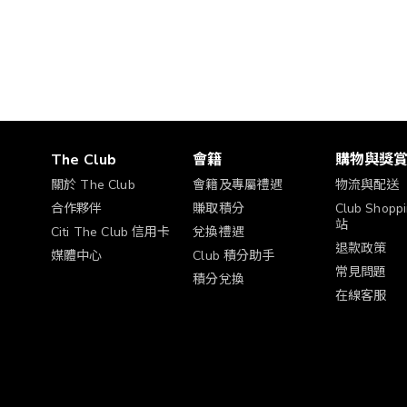
格
The Club
會籍
購物與獎
關於 The Club
會籍及專屬禮遇
物流與配送
合作夥伴
賺取積分
Club Shop
站
Citi The Club 信用卡
兌換禮遇
退款政策
媒體中心
Club 積分助手
常見問題
積分兌換
在線客服