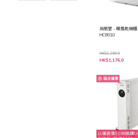
尚朋堂 - 暖風乾碗櫃 
HC8010
HK$1,280.0
特
HK$1,176.0
殊
價
格
組合優惠
以優惠價$188換購Usa