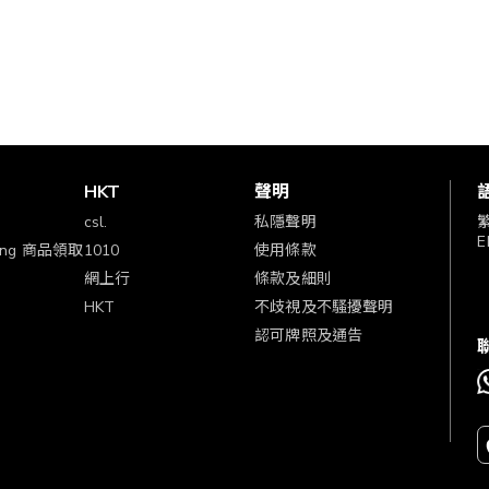
賞
HKT
聲明
csl.
私隱聲明
E
ping 商品領取
1010
使用條款
網上行
條款及細則
HKT
不歧視及不騷擾聲明
認可牌照及通告