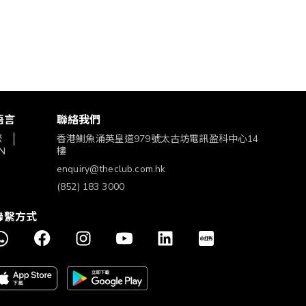
語言
聯絡我們
繁
香港鰂魚涌英皇道979號太古坊電訊盈科中心14
N
樓
enquiry@theclub.com.hk
(852) 183 3000
聯繫方式