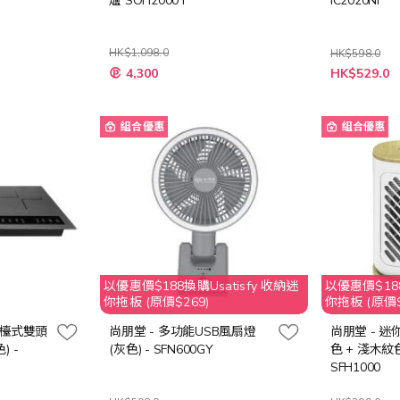
爐 SOH2000T
IC2020NF
HK$1,098.0
HK$598.0
特
特
4,300
HK$529.0
殊
殊
價
價
格
格
組合優惠
組合優惠
以優惠價$188換購Usatisfy 收納迷
以優惠價$188
你拖板 (原價$269)
你拖板 (原價$
座檯式雙頭
尚朋堂 - 多功能USB風扇燈
尚朋堂 - 迷
 -
(灰色) - SFN600GY
色 + 淺木紋色
SFH1000