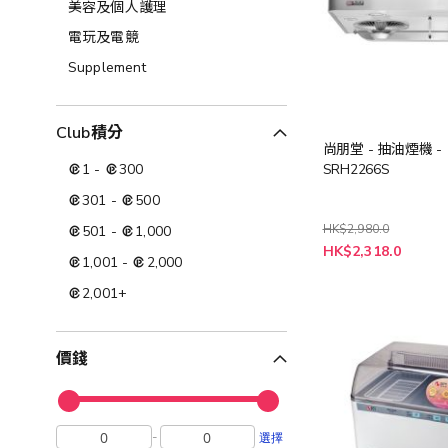
美容及個人護理​
電玩及電競
Supplement
Club積分
尚朋堂 - 抽油煙機 -
1
-
300
SRH2266S
301
-
500
HK$2,980.0
501
-
1,000
特
HK$2,318.0
殊
1,001
-
2,000
價
格
2,001
+
價錢
-
選擇