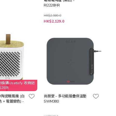
電磁電陶爐 (黑色) -
RI2228HR
HK$2,980.0
特
HK$2,129.0
殊
價
格
換購Usatisfy 收納迷
269)
你陶瓷暖風機 (白
尚朋堂 - 多功能摺疊保溫墊
 + 電鍍銀色) -
SWM380