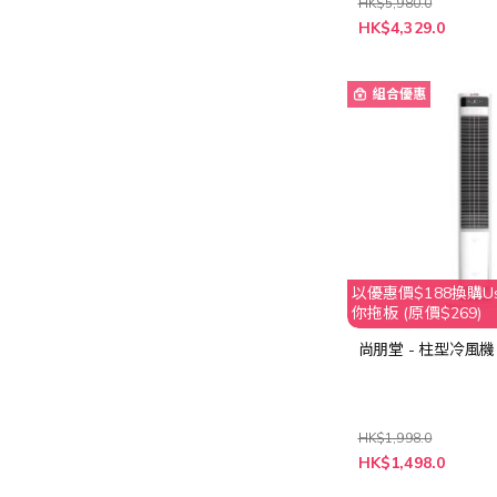
HK$5,980.0
特
HK$4,329.0
殊
價
格
組合優惠
以優惠價$188換購Usa
你拖板 (原價$269)
尚朋堂 - 柱型冷風機 
HK$1,998.0
特
HK$1,498.0
殊
價