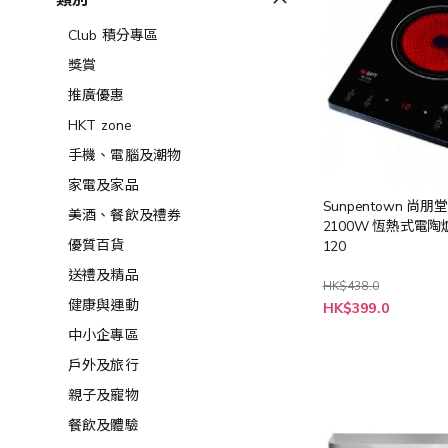
類別
Club 積分專區
獎賞
推廣優惠
HKT zone
手機、電腦及潮物
家電及家品
Sunpentown 尚朋堂
美酒、餐飲及禮券​
2100W 恆熱式電陶爐
優質百貨
120
送禮及精品
HK$438.0
特
健康與運動
HK$399.0
殊
價
中小企專區
格
戶外及旅行
親子及寵物
餐飲及體驗