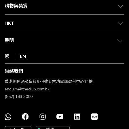
媒體中心
賺取積分
購物與獎賞
兌換禮遇
物流與配送
Club 積分助手
Club Shopping 商品領取站
HKT
積分兌換
退款政策
csl.
常見問題
1010
聲明
在線客服
網上行
私隱聲明
HKT
繁
EN
使用條款
條款及細則
聯絡我們
不歧視及不騷擾聲明
認可牌照及通告
香港鰂魚涌英皇道979號太古坊電訊盈科中心14樓
enquiry@theclub.com.hk
(852) 183 3000