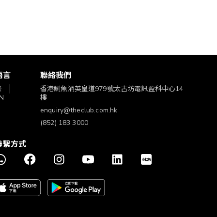
語言
聯絡我們
繁
香港鰂魚涌英皇道979號太古坊電訊盈科中心14
N
樓
enquiry@theclub.com.hk
(852) 183 3000
聯繫方式