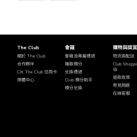
The Club
會籍
購物與獎
關於 The Club
會籍及專屬禮遇
物流與配送
合作夥伴
賺取積分
Club Shop
站
Citi The Club 信用卡
兌換禮遇
退款政策
媒體中心
Club 積分助手
常見問題
積分兌換
在線客服