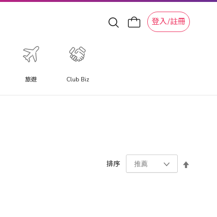
登入/註冊
旅遊
Club Biz
設
排序
置
降
序
方
向