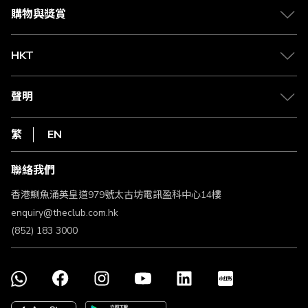
媒體中心
賺取積分
購物與獎賞
兌換禮遇
物流與配送
Club 積分助手
Club Shopping 商品領取站
HKT
積分兌換
退款政策
csl.
常見問題
1010
聲明
在線客服
網上行
私隱聲明
HKT
繁
EN
使用條款
條款及細則
聯絡我們
不歧視及不騷擾聲明
認可牌照及通告
香港鰂魚涌英皇道979號太古坊電訊盈科中心14樓
enquiry@theclub.com.hk
(852) 183 3000