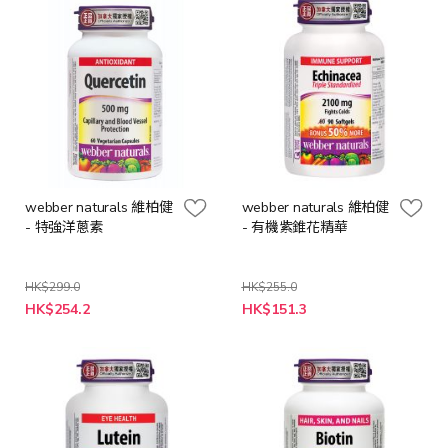
webber naturals 維柏健
webber naturals 維柏健
- 特強洋蔥素
- 有機紫錐花精華
HK$299.0
HK$255.0
特
特
HK$254.2
HK$151.3
殊
殊
價
價
格
格