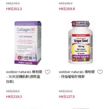
HK$178.0
HK$188.0
特
特
HK$151.3
HK$159.8
殊
殊
價
價
格
格
webber naturals 維柏健
webber naturals 維柏健
- 30天逆轉肌齡(膠原蛋
- 特強葡萄籽精華
白肽)
HK$258.0
HK$150.0
特
特
HK$219.3
HK$127.5
殊
殊
價
價
格
格