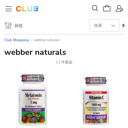
設
篩選
置
Club Shopping
webber naturals
降
webber naturals
序
11
件產品
方
向