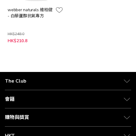
webber naturals 維柏健
- 白藜蘆醇抗氧專方
HK$248.0
特
HK$210.8
殊
價
格
The Club
關於 The Club
合作夥伴
會籍
Citi The Club 信用卡
會籍及專屬禮遇
媒體中心
賺取積分
購物與獎賞
兌換禮遇
物流與配送
Club 積分助手
Club Shopping 商品領取站
HKT