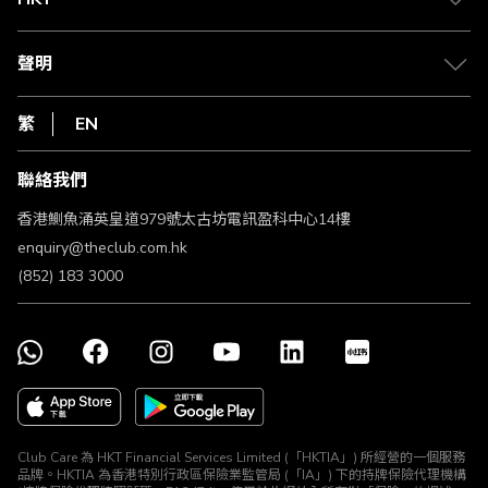
積分兌換
退款政策
csl.
常見問題
1010
聲明
在線客服
網上行
私隱聲明
HKT
繁
EN
使用條款
條款及細則
聯絡我們
不歧視及不騷擾聲明
認可牌照及通告
香港鰂魚涌英皇道979號太古坊電訊盈科中心14樓
enquiry@theclub.com.hk
(852) 183 3000
Club Care 為 HKT Financial Services Limited (「HKTIA」) 所經營的一個服務
品牌。HKTIA 為香港特別行政區保險業監管局 (「IA」) 下的持牌保險代理機構