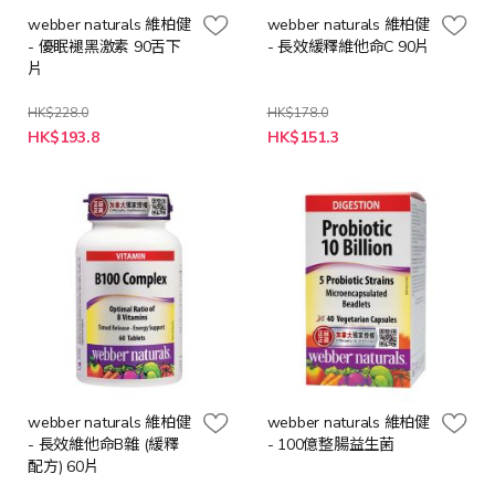
webber naturals 維柏健
webber naturals 維柏健
- 優眠褪黑激素 90舌下
- 長效緩釋維他命C 90片
片
HK$228.0
HK$178.0
特
特
HK$193.8
HK$151.3
殊
殊
價
價
格
格
webber naturals 維柏健
webber naturals 維柏健
- 長效維他命B雜 (緩釋
- 100億整腸益生菌
配方) 60片