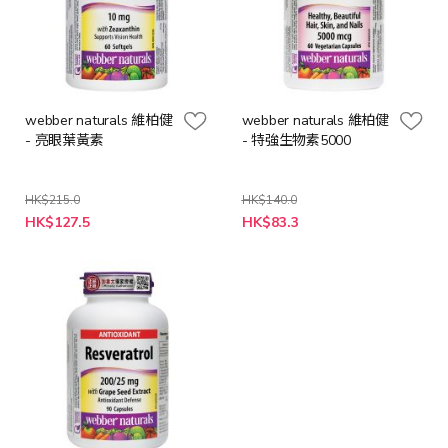
webber naturals 維柏健
webber naturals 維柏健
- 亮眼葉黃素
- 特強生物素5000
HK$215.0
HK$140.0
特
特
HK$127.5
HK$83.3
殊
殊
價
價
格
格