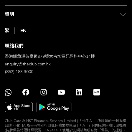
積分兌換
退款政策
csl.
常見問題
1010
聲明
在線客服
網上行
私隱聲明
HKT
繁
EN
使用條款
條款及細則
聯絡我們
不歧視及不騷擾聲明
認可牌照及通告
香港鰂魚涌英皇道979號太古坊電訊盈科中心14樓
enquiry@theclub.com.hk
(852) 183 3000
Club Care 為 HKT Financial Services Limited (「HKTIA」) 所經營的一個服務
品牌。HKTIA 為香港特別行政區保險業監管局 (「IA」) 下的持牌保險代理機構
(持牌保險代理牌照號碼：FA2474)。使用於此網站內所有對「保險」的提述、