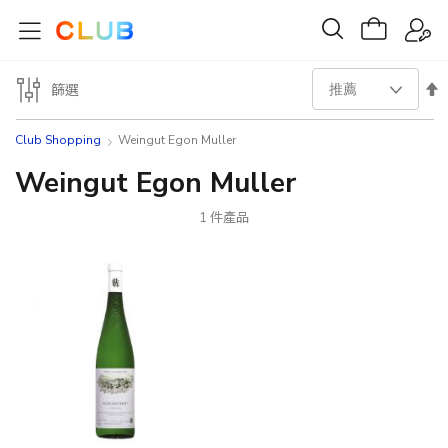
設
篩選
置
Club Shopping
Weingut Egon Muller
降
Weingut Egon Muller
序
1
件產品
方
向