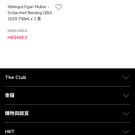
Weingut Egon Muller -
Scharzhof Riesling QBA
2019 750ml x 1 支
HK$1,002.0
特
HK$668.0
殊
價
格
The Club
關於 The Club
合作夥伴
會籍
Citi The Club 信用卡
會籍及專屬禮遇
媒體中心
賺取積分
購物與獎賞
兌換禮遇
物流與配送
Club 積分助手
Club Shopping 商品領取站
HKT