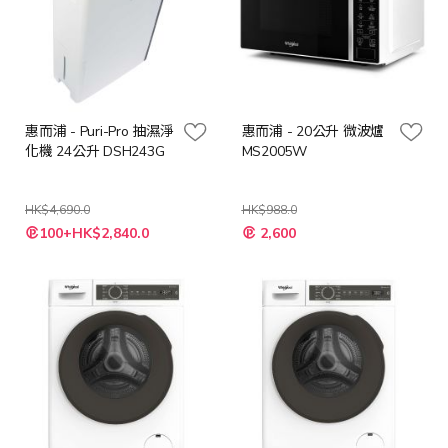
惠而浦 - Puri-Pro 抽濕淨
惠而浦 - 20公升 微波爐
化機 24公升 DSH243G
MS2005W
HK$4,690.0
HK$988.0
特
特
100+HK$2,840.0
2,600
殊
殊
價
價
格
格