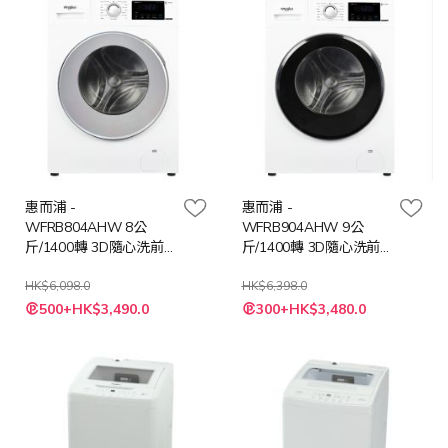
惠而浦 -
惠而浦 -
WFRB804AHW 8公
WFRB904AHW 9公
斤/1400轉 3D隨心洗前
斤/1400轉 3D隨心洗前
置式洗衣機
置式洗衣機
HK$6,098.0
HK$6,398.0
特
特
500+HK$3,490.0
300+HK$3,480.0
殊
殊
價
價
格
格