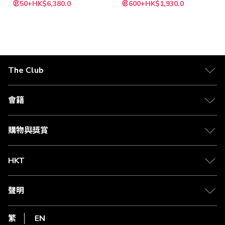
特
50+HK$6,380.0
600+HK$1,930.0
殊
價
格
The Club
關於 The Club
合作夥伴
會籍
Citi The Club 信用卡
會籍及專屬禮遇
媒體中心
賺取積分
購物與獎賞
兌換禮遇
物流與配送
Club 積分助手
Club Shopping 商品領取站
HKT
積分兌換
退款政策
csl.
常見問題
1010
聲明
在線客服
網上行
私隱聲明
HKT
繁
EN
使用條款