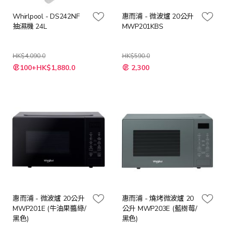
Whirlpool - DS242NF
惠而浦 - 微波爐 20公升
抽濕機 24L
MWP201KBS
HK$4,090.0
HK$590.0
特
特
100+HK$1,880.0
2,300
殊
殊
價
價
格
格
惠而浦 - 微波爐 20公升
惠而浦 - 燒烤微波爐 20
MWP201E (牛油果醬綠/
公升 MWP203E (藍樹莓/
黑色)
黑色)