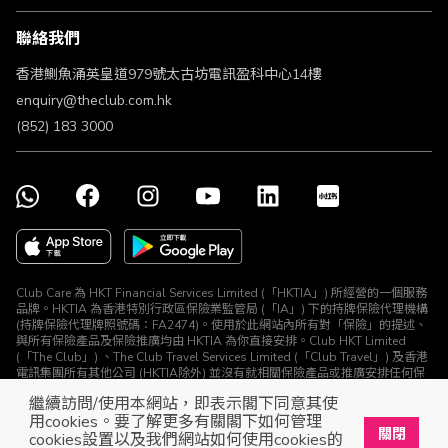
條款及細則
聯絡我們
不歧視及不騷擾聲明
認可牌照及通告
香港鰂魚涌英皇道979號太古坊電訊盈科中心14樓
enquiry@theclub.com.hk
(852) 183 3000
Club Care 為 HKT Financial Services Limited (「HKTIA」) 所經營的一個服務
品牌。HKTIA 為香港特別行政區保險業監管局 (「IA」) 下的持牌保險代理機構
(持牌保險代理牌照號碼：FA2474)。使用於此網站內所有對「保險」的提述、
與所有保險產品及保險推廣均由 HKTIA 為你直接安排。Club HKT Limited
(「The Club」) 、The Club Travel Services Limited (「Club Travel」) 及香港
電訊集團所有其他公司 (HKTIA除外) 並沒有就相關保險產品或推廣安排任何保
險合約或進行其他受規管活動 (定義見《保險業條例》)。
繼續訪問/使用本網站，即表示閣下同意其使
© The Club 2026. 保留所有權利
用cookies。要了解更多有關閣下如何管理
關閉
cookies設置以及我們網站如何使用cookies的
立即下載The Club手機app