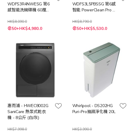
WDFS3R4NWESG 第6
WDFS3L5PBSSG 第6感
感智能洗碗碟機 60厘
智能 PowerClean Pro 洗
米 / 獨立式 (可飛頂成嵌
碗碟機 60厘米 / 獨立
入式) / 14套餐具
HK$8,090.0
式 (可飛頂成嵌入式) / 15
HK$8,790.0
特
特
套餐具
50+HK$4,980.0
50+HK$5,530.0
殊
殊
價
價
格
格
惠而浦 - HWEC8002G
Whirlpool - DS202HG
SaniCare 熱泵式乾衣
Puri-Pro抽濕淨化機 20L
機 - 8公斤 (白/灰)
HK$7,998.0
HK$3,990.0