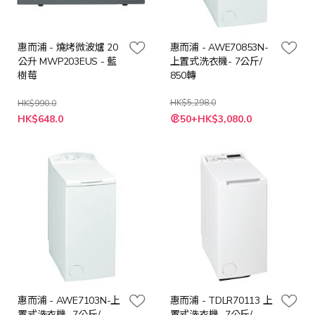
惠而浦 - 燒烤微波爐 20
惠而浦 - AWE70853N-
公升 MWP203EUS - 藍
上置式洗衣機- 7公斤/
樹莓
850轉
HK$5,298.0
HK$990.0
特
特
HK$648.0
50+HK$3,080.0
殊
殊
價
價
格
格
惠而浦 - AWE7103N-上
惠而浦 - TDLR70113 上
置式洗衣機- 7公斤/
置式洗衣機- 7公斤/