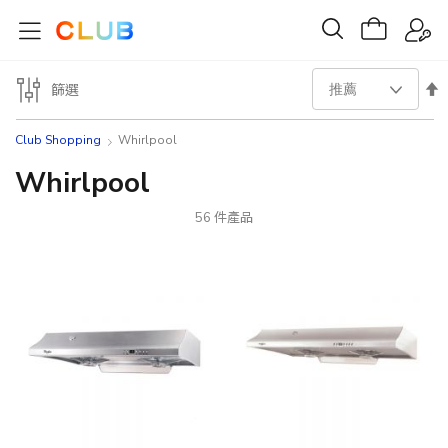
設
篩選
置
Club Shopping
Whirlpool
降
Whirlpool
序
56
件產品
方
向