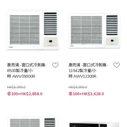
格
格
惠而浦 -窗口式冷氣機-
惠而浦 -窗口式冷氣機-
8530製冷量/小
11942製冷量/小
時 AWV09300R
時 AWV12300R
HK$5,990.0
HK$6,990.0
特
特
100+HK$2,858.0
100+HK$3,628.0
殊
殊
價
價
格
格