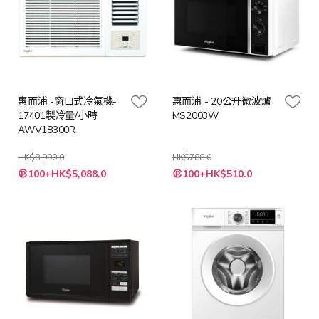
惠而浦 -窗口式冷氣機-
惠而浦 - 20公升微波爐
17401製冷量/小時
MS2003W
AWV18300R
HK$8,990.0
HK$788.0
特
特
100+HK$5,088.0
100+HK$510.0
殊
殊
價
價
格
格