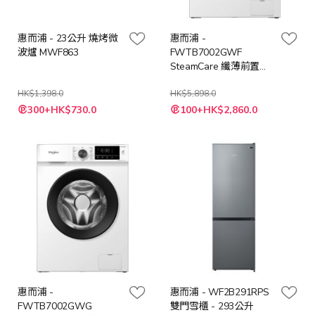
惠而浦 - 23公升 燒烤微
惠而浦 -
波爐 MWF863
FWTB7002GWF
SteamCare 纖薄前置式
洗衣機- 7公斤/ 1200轉
HK$1,398.0
HK$5,898.0
特
特
300+HK$730.0
100+HK$2,860.0
殊
殊
價
價
格
格
惠而浦 -
惠而浦 - WF2B291RPS
FWTB7002GWG
雙門雪櫃 - 293公升