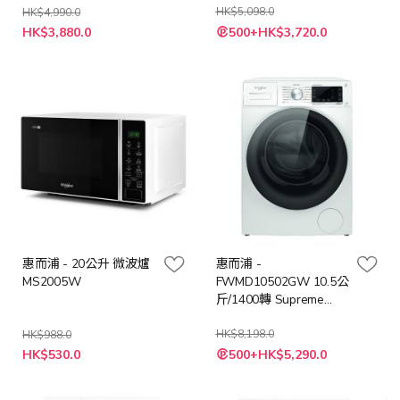
HK$5,098.0
HK$4,990.0
特
特
HK$3,880.0
500+HK$3,720.0
殊
殊
價
價
格
格
惠而浦 - 20公升 微波爐
惠而浦 -
MS2005W
FWMD10502GW 10.5公
斤/1400轉 Supreme
Oxycare 前置式洗衣機
HK$8,198.0
HK$988.0
特
特
HK$530.0
500+HK$5,290.0
殊
殊
價
價
格
格