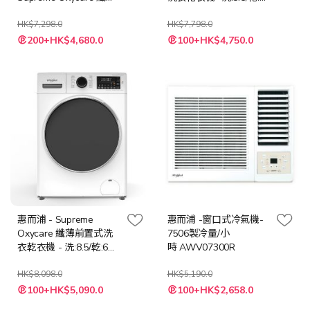
前置式洗衣機- 8.5公斤/
公斤- 1400轉
1400轉
HK$7,298.0
HK$7,798.0
特
特
200+HK$4,680.0
100+HK$4,750.0
殊
殊
價
價
格
格
惠而浦 - Supreme
惠而浦 -窗口式冷氣機-
Oxycare 纖薄前置式洗
7506製冷量/小
衣乾衣機 - 洗:8.5/乾:6公
時 AWV07300R
斤- 1400轉
HK$8,098.0
HK$5,190.0
特
特
100+HK$5,090.0
100+HK$2,658.0
殊
殊
價
價