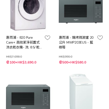
惠而浦 - 820 Pure
惠而浦 - 燒烤微波爐 20
Care+ 高效潔淨前置式
公升 MWP203EUS - 藍
洗衣乾衣機- 洗: 8.5/ 乾:6
樹莓
公斤/ 1400轉
WRAL856411
HK$7,098.0
HK$990.0
特
特
100+HK$3,690.0
500+HK$580.0
殊
殊
價
價
格
格