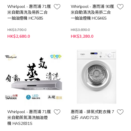
Whirlpool - 惠而浦 71厘
Whirlpool - 惠而浦 90厘
米自動清洗及易拆二合
米自動清洗及易拆二合
一抽油煙機 HC768S
一抽油煙機 HC646S
HK$3,790.0
HK$3,890.0
特
特
HK$2,680.0
HK$3,280.0
殊
殊
價
價
格
格
Whirlpool - 惠而浦 71厘
惠而浦 - 排氣式乾衣機 7
米自動蒸氣清洗抽油煙
公斤 AWD712S
機 HAS2831S