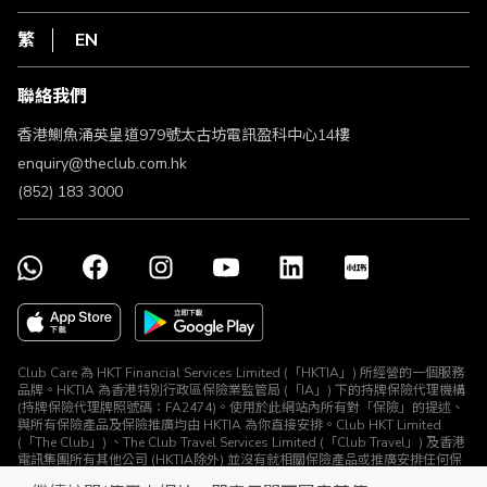
網上行
私隱聲明
HKT
繁
EN
使用條款
條款及細則
聯絡我們
不歧視及不騷擾聲明
認可牌照及通告
香港鰂魚涌英皇道979號太古坊電訊盈科中心14樓
enquiry@theclub.com.hk
(852) 183 3000
Club Care 為 HKT Financial Services Limited (「HKTIA」) 所經營的一個服務
品牌。HKTIA 為香港特別行政區保險業監管局 (「IA」) 下的持牌保險代理機構
(持牌保險代理牌照號碼：FA2474)。使用於此網站內所有對「保險」的提述、
與所有保險產品及保險推廣均由 HKTIA 為你直接安排。Club HKT Limited
(「The Club」) 、The Club Travel Services Limited (「Club Travel」) 及香港
電訊集團所有其他公司 (HKTIA除外) 並沒有就相關保險產品或推廣安排任何保
險合約或進行其他受規管活動 (定義見《保險業條例》)。