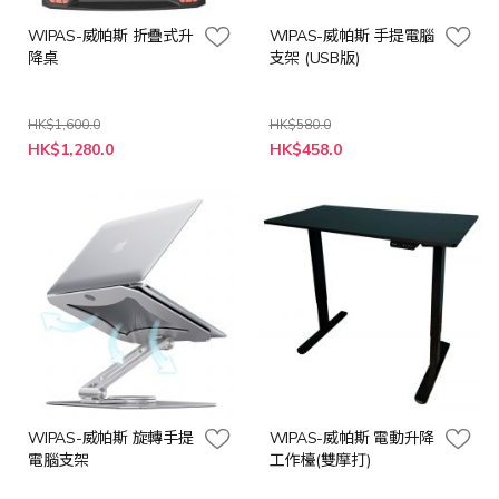
WIPAS-威帕斯 折疊式升
WIPAS-威帕斯 手提電腦
降桌
支架 (USB版)
HK$1,600.0
HK$580.0
特
特
HK$1,280.0
HK$458.0
殊
殊
價
價
格
格
WIPAS-威帕斯 旋轉手提
WIPAS-威帕斯 電動升降
電腦支架
工作檯(雙摩打)