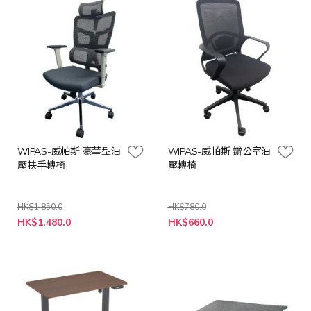
WIPAS-威帕斯 豪華型油
WIPAS-威帕斯 辧公室油
壓扶手轉椅
壓轉椅
HK$1,850.0
HK$780.0
特
特
HK$1,480.0
HK$660.0
殊
殊
價
價
格
格