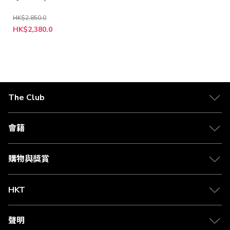
HK$2,850.0
HK$2,380.0
The Club
關於 The Club
合作夥伴
會籍
Citi The Club 信用卡
會籍及專屬禮遇
媒體中心
賺取積分
購物與獎賞
兌換禮遇
物流與配送
Club 積分助手
Club Shopping 商品領取站
HKT
積分兌換
退款政策
csl.
常見問題
1010
聲明
在線客服