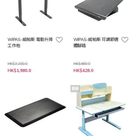
WIPAS-威帕斯 電動升降
WIPAS-威帕斯 可調節適
工作枱
體腳踏
HK$3,200.0
HK$480.0
特
特
HK$1,980.0
HK$428.0
殊
殊
價
價
格
格
售罄