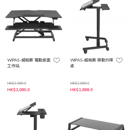
WIPAS-威帕斯 電動桌面
WIPAS-威帕斯 移動升降
工作站
桌
HK$2,980.0
HK$2,680.0
特
特
HK$2,080.0
HK$1,888.0
殊
殊
價
價
格
格