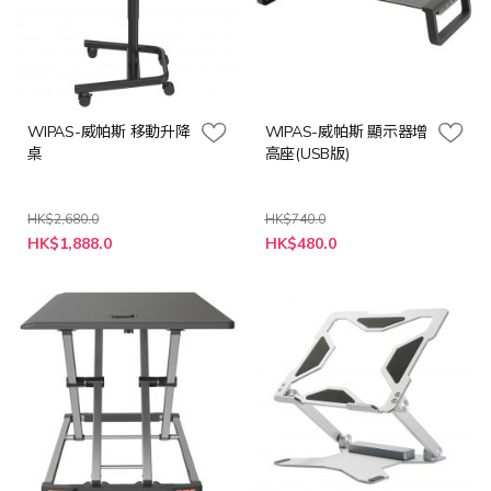
WIPAS-威帕斯 移動升降
WIPAS-威帕斯 顯示器增
桌
高座(USB版)
HK$2,680.0
HK$740.0
特
特
HK$1,888.0
HK$480.0
殊
殊
價
價
格
格