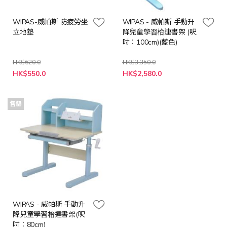
WIPAS-威帕斯 防疲勞坐
WIPAS - 威帕斯 手動升
立地墊
降兒童學習枱連書架 (呎
吋︰100cm)(藍色)
HK$620.0
HK$3,350.0
特
HK$550.0
HK$2,580.0
殊
價
格
售罄
WIPAS - 威帕斯 手動升
降兒童學習枱連書架(呎
吋︰80cm)