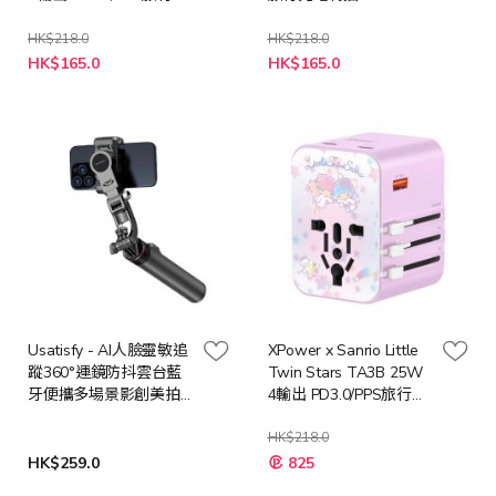
電器
HK$218.0
HK$218.0
特
特
HK$165.0
HK$165.0
殊
殊
價
價
格
格
Usatisfy - AI人臉靈敏追
XPower x Sanrio Little
蹤360°運鏡防抖雲台藍
Twin Stars TA3B 25W
牙便攜多場景影創美拍
4輸出 PD3.0/PPS旅行充
桿Pro US-002
電器
HK$218.0
特
HK$259.0
825
殊
價