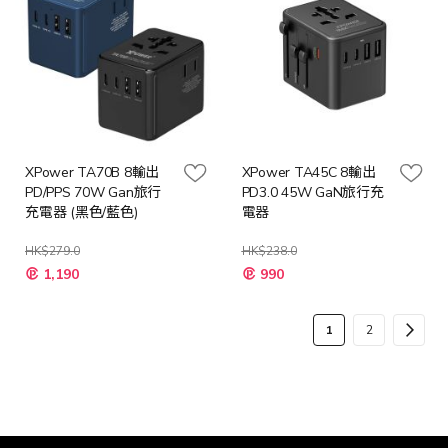
XPower TA70B 8輸出
XPower TA45C 8輸出
PD/PPS 70W Gan旅行
PD3.0 45W GaN旅行充
充電器 (黑色/藍色)
電器
HK$279.0
HK$238.0
特
1,190
990
殊
價
格
頁
您
頁
頁
下
1
2
面
當
面
面
一
前
步
正