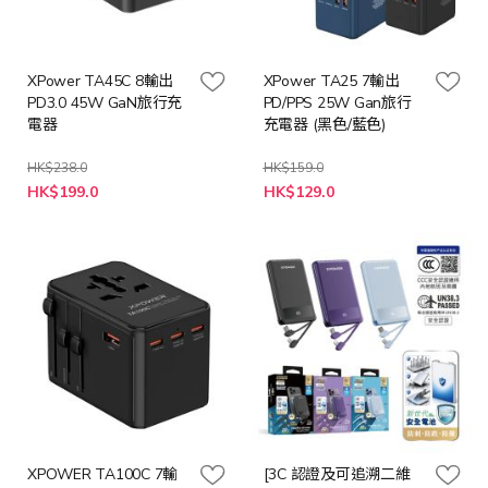
XPower TA45C 8輸出
XPower TA25 7輸出
PD3.0 45W GaN旅行充
PD/PPS 25W Gan旅行
電器
充電器 (黑色/藍色)
HK$238.0
HK$159.0
特
HK$199.0
HK$129.0
殊
價
格
XPOWER TA100C 7輸
[3C 認證及可追溯二維