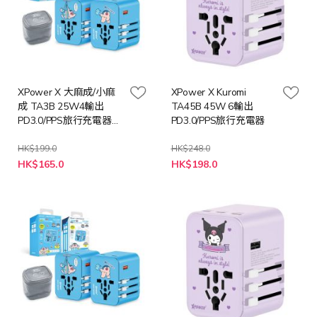
XPower X 大麻成/小麻
XPower X Kuromi
成 TA3B 25W4輸出
TA45B 45W 6輸出
PD3.0/PPS旅行充電器
PD3.0/PPS旅行充電器
(大麻成/小麻成)
HK$199.0
HK$248.0
特
HK$165.0
HK$198.0
殊
價
格