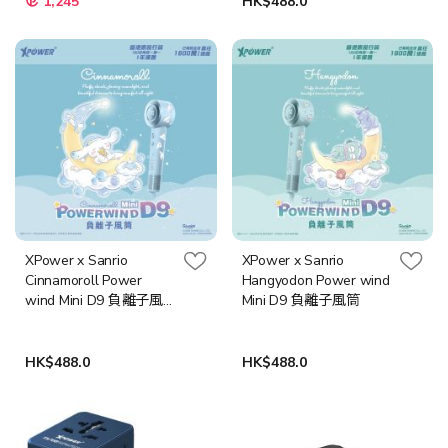
1,245
HK$488.0
XPower x Sanrio
XPower x Sanrio
Cinnamoroll Power
Hangyodon Power wind
wind Mini D9 負離子風
Mini D9 負離子風筒
筒
HK$488.0
HK$488.0