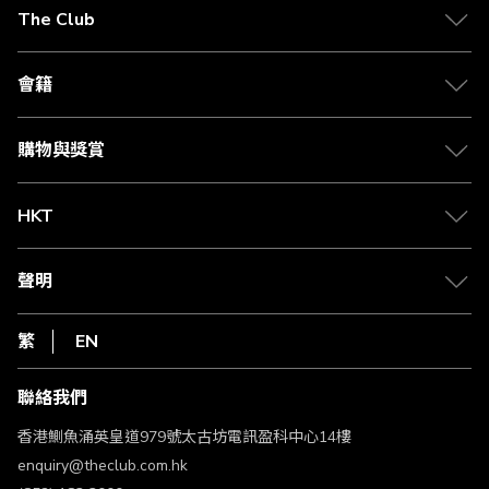
在
The Club
閱
關於 The Club
讀
合作夥伴
會籍
頁
Citi The Club 信用卡
會籍及專屬禮遇
媒體中心
賺取積分
購物與獎賞
兌換禮遇
物流與配送
Club 積分助手
Club Shopping 商品領取站
HKT
積分兌換
退款政策
csl.
常見問題
1010
聲明
在線客服
網上行
私隱聲明
HKT
繁
EN
使用條款
條款及細則
聯絡我們
不歧視及不騷擾聲明
認可牌照及通告
香港鰂魚涌英皇道979號太古坊電訊盈科中心14樓
enquiry@theclub.com.hk