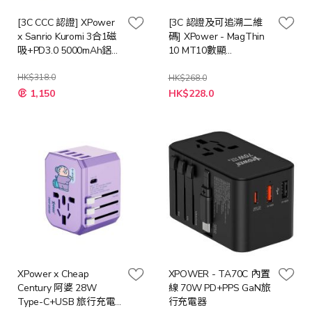
[3C CCC 認證] XPower
[3C 認證及可追溯二維
x Sanrio Kuromi 3合1磁
碼] XPower - MagThin
吸+PD3.0 5000mAh鋁合
10 MT10數顯
金移動電源 (M5K)
10000mAh內置雙線
HK$318.0
PD3.0 移動電源 [多種顏
HK$268.0
特
色]
1,150
HK$228.0
殊
價
格
XPower x Cheap
XPOWER - TA70C 內置
Century 阿婆 28W
線 70W PD+PPS GaN旅
Type-C+USB 旅行充電
行充電器