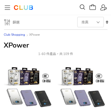
設
篩選
置
Club Shopping
XPower
降
XPower
序
1
-
60
件產品，共
109
件
方
向