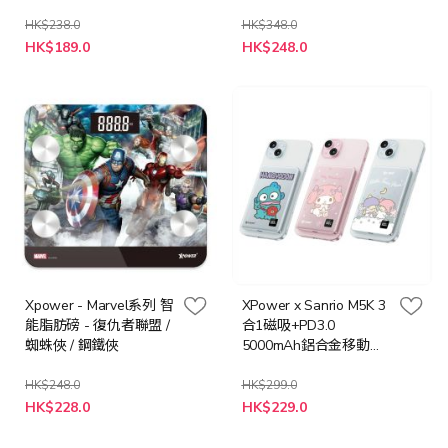
轉插
HK$238.0
HK$348.0
特
特
HK$189.0
HK$248.0
殊
殊
價
價
格
格
Xpower - Marvel系列 智
XPower x Sanrio M5K 3
能脂肪磅 - 復仇者聯盟 /
合1磁吸+PD3.0
蜘蛛俠 / 鋼鐵俠
5000mAh鋁合金移動電
源 [多種顏色]
HK$248.0
HK$299.0
HK$228.0
HK$229.0