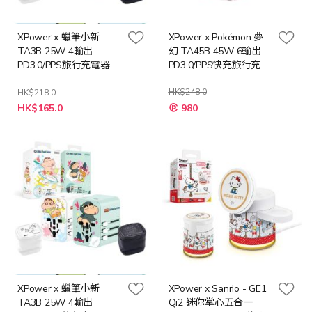
XPower x 蠟筆小新
XPower x Pokémon 夢
TA3B 25W 4輸出
幻 TA45B 45W 6輸出
PD3.0/PPS旅行充電器
PD3.0/PPS快充旅行充電
[白色/綠色]
器
HK$248.0
HK$218.0
特
HK$165.0
980
殊
價
格
XPower x 蠟筆小新
XPower x Sanrio - GE1
TA3B 25W 4輸出
Qi2 迷你掌心五合一