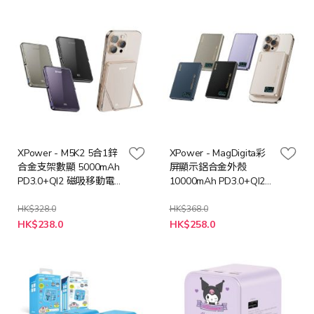
XPower - M5K2 5合1鋅
XPower - MagDigita彩
合金支架數顯 5000mAh
屏顯示鋁合金外殼
PD3.0+QI2 磁吸移動電
10000mAh PD3.0+QI2
源 [多色選擇]
磁吸移動電源 [多色選
擇]
HK$328.0
HK$368.0
HK$238.0
HK$258.0