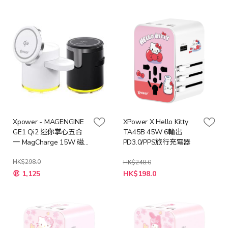
Xpower - MAGENGINE
XPower X Hello Kitty
GE1 Qi2 迷你掌心五合
TA45B 45W 6輸出
一 MagCharge 15W 磁
PD3.0/PPS旅行充電器
吸無線充電座 [黑色 / 白
色]
HK$298.0
HK$248.0
特
1,125
HK$198.0
殊
價
格