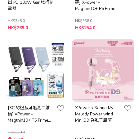
出 PD 100W Gan旅行充
碼] XPower -
電器
Magthin10+ P5 Prime
10000mAh 可刺穿安全
電芯最薄數顯移動電源
HK$348.0
HK$338.0
特
[多種顏色]
HK$269.0
HK$254.0
殊
價
格
[3C 認證及可追溯二維
XPower x Sanrio My
碼] XPower -
Melody Power wind
Magthin10+ P5 Prime
Mini D9 負離子風筒
10000mAh 可刺穿安全
電芯最薄數顯移動電源
HK$338.0
[多種顏色]