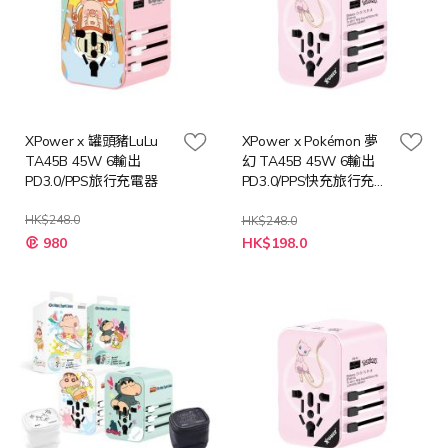
XPower x 罐頭豬LuLu
XPower x Pokémon 夢
TA45B 45W 6輸出
幻 TA45B 45W 6輸出
PD3.0/PPS旅行充電器
PD3.0/PPS快充旅行充電
器
HK$248.0
HK$248.0
特
特
980
HK$198.0
殊
殊
價
價
格
格