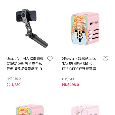
格
Usatisfy - AI人臉靈敏追
XPower x 罐頭豬LuLu
蹤360°運鏡防抖雲台藍
TA45B 45W 6輸出
牙便攜多場景影創美拍
PD3.0/PPS旅行充電器
桿Pro US-002
HK$259.0
HK$248.0
特
特
1,280
HK$198.0
殊
殊
價
價
格
格