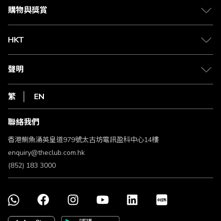
媒體中心
賺取積分
購物與獎賞
兌換禮遇
物流與配送
Club 積分助手
Club Shopping 商品領取站
HKT
積分兌換
退款政策
csl.
常見問題
1010
聲明
在線客服
網上行
私隱聲明
HKT
繁
EN
使用條款
條款及細則
聯絡我們
不歧視及不騷擾聲明
認可牌照及通告
香港鰂魚涌英皇道979號太古坊電訊盈科中心14樓
enquiry@theclub.com.hk
(852) 183 3000