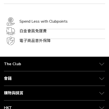
Spend Less with Clubpoints
白金會員免運費
電子商品意外保障
The Club
關於 The Club
合作夥伴
會籍
Citi The Club 信用卡
會籍及專屬禮遇
媒體中心
賺取積分
購物與獎賞
兌換禮遇
物流與配送
Club 積分助手
Club Shopping 商品領取站
HKT