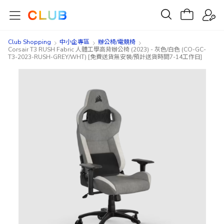
Club Shopping
中小企專區
辦公椅/電競椅
Corsair T3 RUSH Fabric 人體工學高背辦公椅 (2023) - 灰色/白色 (CO-GC-
T3-2023-RUSH-GREY/WHT) [免費送貨無安裝/預計送貨時間7-14工作日]
Skip
Skip
to
to
the
the
end
beginning
of
of
the
the
images
images
gallery
gallery