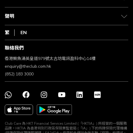
積分兌換
退款政策
csl.
常見問題
1010
聲明
在線客服
網上行
私隱聲明
HKT
繁
EN
使用條款
條款及細則
聯絡我們
不歧視及不騷擾聲明
認可牌照及通告
香港鰂魚涌英皇道979號太古坊電訊盈科中心14樓
enquiry@theclub.com.hk
(852) 183 3000
Club Care 為 HKT Financial Services Limited (「HKTIA」) 所經營的一個服務
品牌。HKTIA 為香港特別行政區保險業監管局 (「IA」) 下的持牌保險代理機構