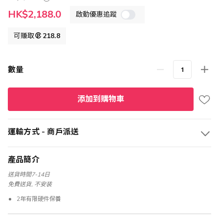
特
HK$2,188.0
啟動優惠追蹤
殊
價
格
可賺取
218.8
數量
添加到購物車
運輸方式 - 商戶派送
產品簡介
送貨時間7-14日
免費送貨, 不安装
2年有限硬件保養