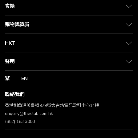
合作夥伴
會籍
Citi The Club 信用卡
會籍及專屬禮遇
媒體中心
賺取積分
購物與獎賞
兌換禮遇
物流與配送
Club 積分助手
Club Shopping 商品領取站
HKT
積分兌換
退款政策
csl.
常見問題
1010
聲明
在線客服
網上行
私隱聲明
HKT
繁
EN
使用條款
條款及細則
聯絡我們
不歧視及不騷擾聲明
認可牌照及通告
香港鰂魚涌英皇道979號太古坊電訊盈科中心14樓
enquiry@theclub.com.hk
(852) 183 3000