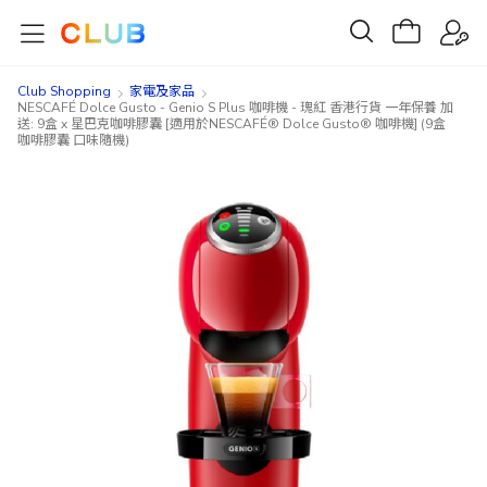
Club Shopping
家電及家品
NESCAFÉ Dolce Gusto - Genio S Plus 咖啡機 - 瑰紅 香港行貨 一年保養 加
送: 9盒 x 星巴克咖啡膠囊 [適用於NESCAFÉ® Dolce Gusto® 咖啡機] (9盒
咖啡膠囊 口味隨機)
Skip
Skip
to
to
the
the
end
beginning
of
of
the
the
images
images
gallery
gallery