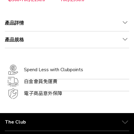
殊
殊
NESCAFÉ® Dolce
NESCAFÉ® Dolce
價
價
Gusto® 咖啡機]
Gusto® 咖啡機]
格
格
(9盒咖啡膠囊 口味
(9盒咖啡膠囊 口味
產品詳情
隨機)
隨機)
產品規格
Spend Less with Clubpoints
白金會員免運費
電子商品意外保障
The Club
關於 The Club