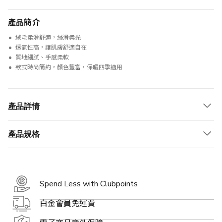
產品簡介
絨毛柔滑舒適，絲滑柔光
透氣性高，讓肌膚舒適自在
質地細膩、手感柔軟
款式時尚簡約，顏色豐富，保暖四季適用
產品詳情
產品規格
Spend Less with Clubpoints
白金會員免運費