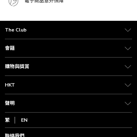
電子商品意外保障
The Club
關於 The Club
合作夥伴
會籍
Citi The Club 信用卡
會籍及專屬禮遇
媒體中心
賺取積分
購物與獎賞
兌換禮遇
物流與配送
Club 積分助手
Club Shopping 商品領取站
HKT
積分兌換
退款政策
csl.
常見問題
1010
聲明
在線客服
網上行
私隱聲明
HKT
繁
EN
使用條款
條款及細則
聯絡我們
不歧視及不騷擾聲明