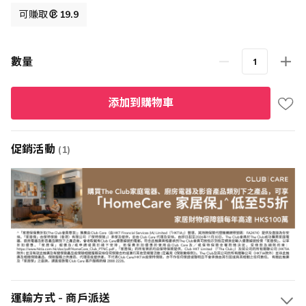
格
可賺取
19.9
數量
添加到購物車
促銷活動
(1)
運輸方式 - 商戶派送