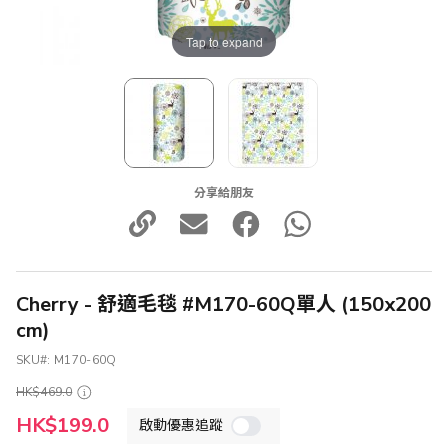
Tap to expand
分享給朋友
Cherry - 舒適毛毯 #M170-60Q單人 (150x200
cm)
SKU
M170-60Q
HK$469.0
特
HK$199.0
啟動優惠追蹤
殊
價