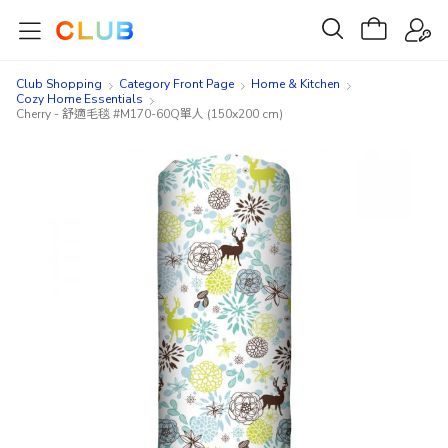
Club Shopping
Category Front Page
Home & Kitchen
Cozy Home Essentials​
Cherry - 舒適毛毯 #M170-60Q單人 (150x200 cm)
Skip
Skip
to
to
the
the
end
beginning
of
of
the
the
images
images
gallery
gallery