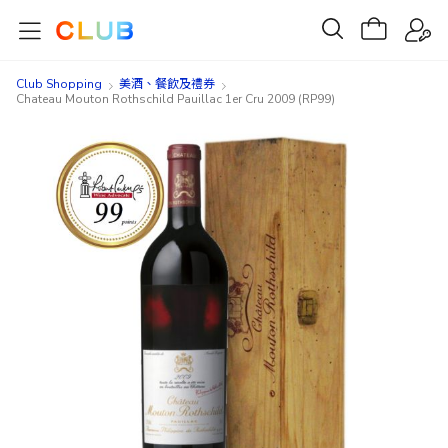
Club Shopping
美酒、餐飲及禮券​
Chateau Mouton Rothschild Pauillac 1er Cru 2009 (RP99)
Skip
Skip
to
to
the
the
end
beginning
of
of
the
the
images
images
gallery
gallery