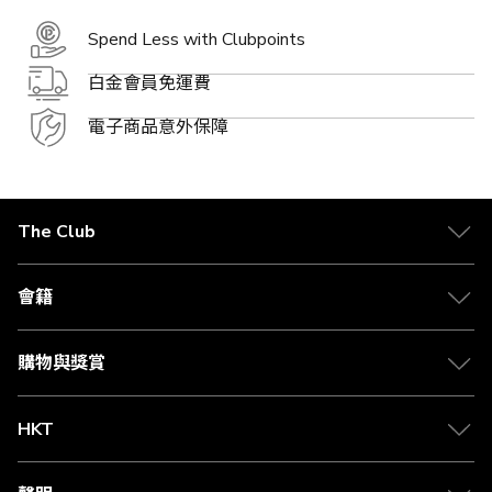
Spend Less with Clubpoints
白金會員免運費
電子商品意外保障
The Club
關於 The Club
合作夥伴
會籍
Citi The Club 信用卡
會籍及專屬禮遇
媒體中心
賺取積分
購物與獎賞
兌換禮遇
物流與配送
Club 積分助手
Club Shopping 商品領取站
HKT
積分兌換
退款政策
csl.
常見問題
1010