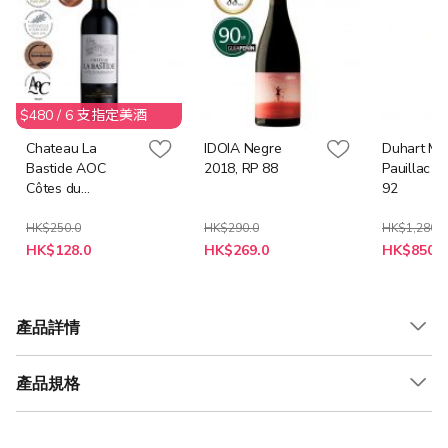
$480 / 6 支指定美酒
Chateau La
IDOIA Negre
Duhart Mil
Bastide AOC
2018, RP 88
Pauillac 2
Côtes du
92
Marmandais 2022
HK$250.0
HK$290.0
HK$1,280.0
特
特
特
HK$128.0
HK$269.0
HK$850.0
殊
殊
殊
價
價
價
格
格
格
產品詳情
產品規格