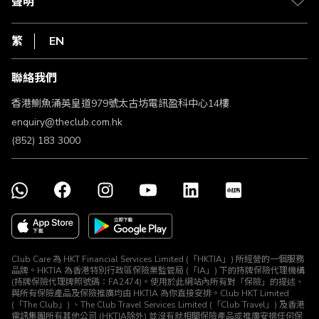
聲明
在線客服
網上行
私隱聲明
HKT
繁
EN
使用條款
條款及細則
聯絡我們
不歧視及不騷擾聲明
認可牌照及通告
香港鰂魚涌英皇道979號太古坊電訊盈科中心14樓
enquiry@theclub.com.hk
(852) 183 3000
Club Care 為 HKT Financial Services Limited (「HKTIA」) 所經營的一個服務
品牌。HKTIA 為香港特別行政區保險業監管局 (「IA」) 下的持牌保險代理機構
(持牌保險代理牌照號碼：FA2474)。使用於此網站內所有對「保險」的提述、
與所有保險產品及保險推廣均由 HKTIA 為你直接安排。Club HKT Limited
(「The Club」) 、The Club Travel Services Limited (「Club Travel」) 及香港
電訊集團所有其他公司 (HKTIA除外) 並沒有就相關保險產品或推廣安排任何保