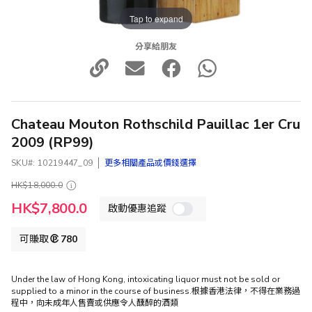
Tap to expand
分享給朋友
Chateau Mouton Rothschild Pauillac 1er Cru
2009 (RP99)
SKU
10219447_09
更多相關產品或價錢選擇
HK$18,000.0
特
HK$7,800.0
啟動優惠追蹤
殊
價
格
可賺取
780
Under the law of Hong Kong, intoxicating liquor must not be sold or
supplied to a minor in the course of business.根據香港法律，不得在業務過
程中，向未成年人售賣或供應令人醺醉的酒類