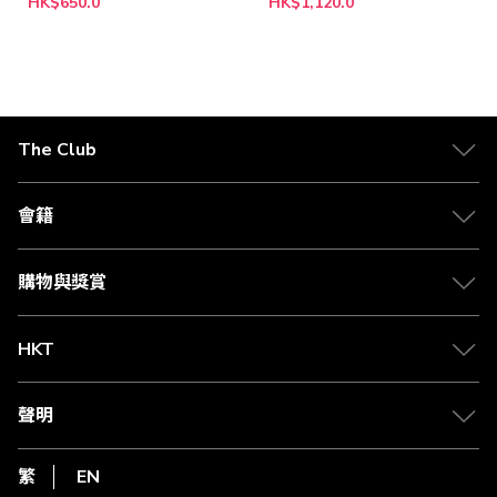
HK$650.0
HK$1,120.0
The Club
關於 The Club
合作夥伴
會籍
Citi The Club 信用卡
會籍及專屬禮遇
媒體中心
賺取積分
購物與獎賞
兌換禮遇
物流與配送
Club 積分助手
Club Shopping 商品領取站
HKT
積分兌換
退款政策
csl.
常見問題
1010
聲明
在線客服
網上行
私隱聲明
HKT
繁
EN
使用條款