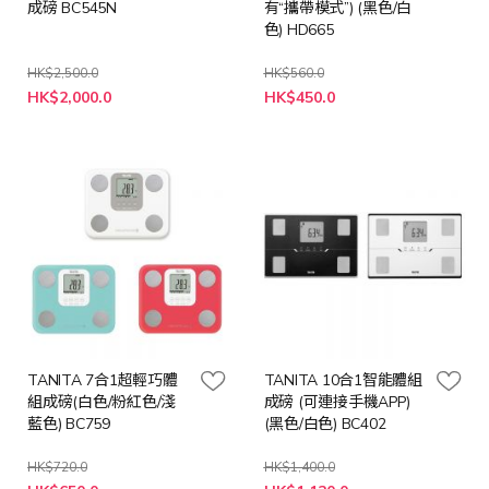
成磅 BC545N
有“攜帶模式”) (黑色/白
色) HD665
HK$2,500.0
HK$560.0
特
HK$2,000.0
HK$450.0
殊
價
格
TANITA 7合1超輕巧體
TANITA 10合1智能體組
組成磅(白色/粉紅色/淺
成磅 (可連接手機APP)
藍色) BC759
(黑色/白色) BC402
HK$720.0
HK$1,400.0