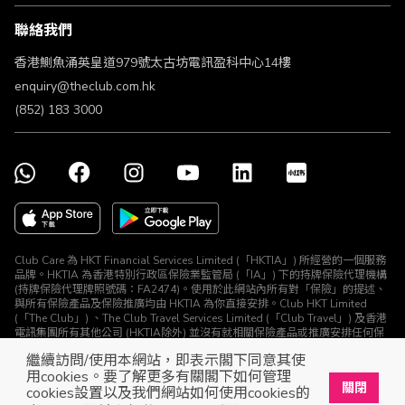
條款及細則
聯絡我們
不歧視及不騷擾聲明
認可牌照及通告
香港鰂魚涌英皇道979號太古坊電訊盈科中心14樓
enquiry@theclub.com.hk
(852) 183 3000
Club Care 為 HKT Financial Services Limited (「HKTIA」) 所經營的一個服務
品牌。HKTIA 為香港特別行政區保險業監管局 (「IA」) 下的持牌保險代理機構
(持牌保險代理牌照號碼：FA2474)。使用於此網站內所有對「保險」的提述、
與所有保險產品及保險推廣均由 HKTIA 為你直接安排。Club HKT Limited
(「The Club」) 、The Club Travel Services Limited (「Club Travel」) 及香港
電訊集團所有其他公司 (HKTIA除外) 並沒有就相關保險產品或推廣安排任何保
險合約或進行其他受規管活動 (定義見《保險業條例》)。
繼續訪問/使用本網站，即表示閣下同意其使
© The Club 2026. 保留所有權利
用cookies。要了解更多有關閣下如何管理
關閉
cookies設置以及我們網站如何使用cookies的
立即下載The Club手機app