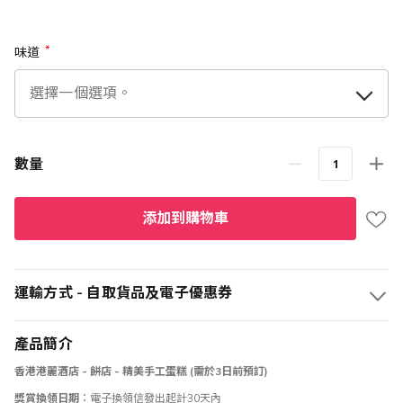
味道
數量
添加到購物車
運輸方式 - 自取貨品及電子優惠券
產品簡介
香港港麗酒店 - 餅店 - 精美手工蛋糕 (需於3日前預訂)
獎賞換領日期︰
電子換領信發出起計30天內