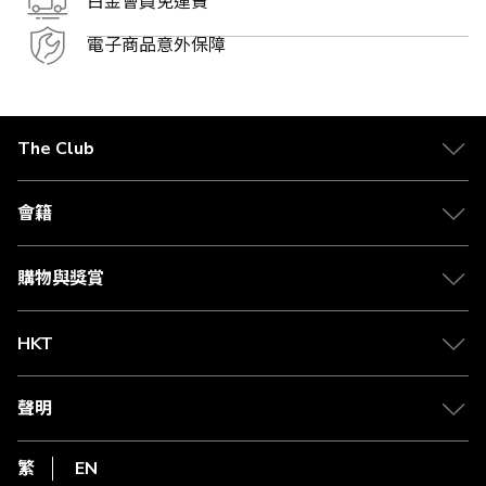
白金會員免運費
電子商品意外保障
The Club
關於 The Club
合作夥伴
會籍
Citi The Club 信用卡
會籍及專屬禮遇
媒體中心
賺取積分
購物與獎賞
兌換禮遇
物流與配送
Club 積分助手
Club Shopping 商品領取站
HKT
積分兌換
退款政策
csl.
常見問題
1010
聲明
在線客服
網上行
私隱聲明
HKT
繁
EN
使用條款