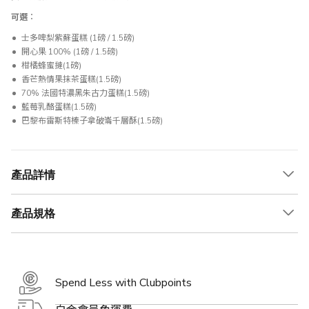
可選︰
士多啤梨紫蘇蛋糕 (1磅 / 1.5磅)
開心果 100% (1磅 / 1.5磅)
柑橘蜂蜜撻(1磅)
香芒熱情果抹茶蛋糕(1.5磅)
70% 法國特濃黑朱古力蛋糕(1.5磅)
藍莓乳酪蛋糕(1.5磅)
巴黎布雷斯特榛子拿破崙千層酥(1.5磅)
產品詳情
產品規格
Spend Less with Clubpoints