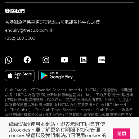
條款及細則
聯絡我們
不歧視及不騷擾聲明
認可牌照及通告
香港鰂魚涌英皇道979號太古坊電訊盈科中心14樓
enquiry@theclub.com.hk
(852) 183 3000
Club Care 為 HKT Financial Services Limited (「HKTIA」) 所經營的一個服務
品牌。HKTIA 為香港特別行政區保險業監管局 (「IA」) 下的持牌保險代理機構
(持牌保險代理牌照號碼：FA2474)。使用於此網站內所有對「保險」的提述、
與所有保險產品及保險推廣均由 HKTIA 為你直接安排。Club HKT Limited
(「The Club」) 、The Club Travel Services Limited (「Club Travel」) 及香港
電訊集團所有其他公司 (HKTIA除外) 並沒有就相關保險產品或推廣安排任何保
險合約或進行其他受規管活動 (定義見《保險業條例》)。
繼續訪問/使用本網站，即表示閣下同意其使
© The Club 2026. 保留所有權利
用cookies。要了解更多有關閣下如何管理
關閉
cookies設置以及我們網站如何使用cookies的
立即下載The Club手機app