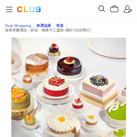
Club Shopping
美酒佳餚
獎賞
香港港麗酒店 – 餅店 – 精美手工蛋糕 (需於3日前預訂)
Skip
Skip
to
to
the
the
end
beginning
of
of
the
the
images
images
gallery
gallery