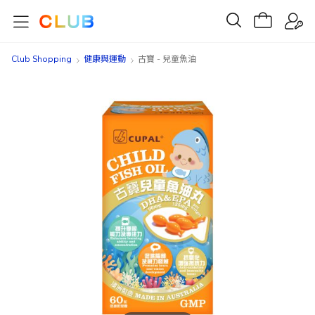
Club Shopping
健康與運動
古寶 - 兒童魚油
Skip
Skip
to
to
the
the
end
beginning
of
of
the
the
images
images
gallery
gallery