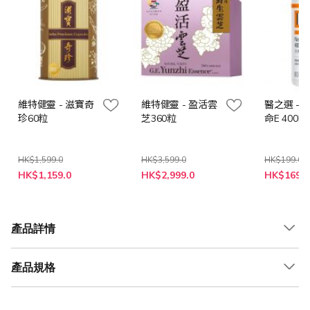
維特健靈 - 滋寶奇
維特健靈 - 盈活雲
醫之選 - 
珍60粒
芝360粒
命E 400IU
HK$1,599.0
HK$3,599.0
HK$199.0
特
特
特
HK$1,159.0
HK$2,999.0
HK$169.0
殊
殊
殊
價
價
價
格
格
格
產品詳情
產品規格