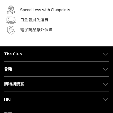
Spend Less with Clubpoints
白金會員免運費
電子商品意外保障
The Club
關於 The Club
合作夥伴
會籍
Citi The Club 信用卡
會籍及專屬禮遇
媒體中心
賺取積分
購物與獎賞
兌換禮遇
物流與配送
Club 積分助手
Club Shopping 商品領取站
HKT
積分兌換
退款政策
csl.
常見問題