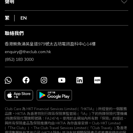
1010
聲明
在線客服
網上行
私隱聲明
HKT
繁
EN
使用條款
條款及細則
聯絡我們
不歧視及不騷擾聲明
認可牌照及通告
香港鰂魚涌英皇道979號太古坊電訊盈科中心14樓
enquiry@theclub.com.hk
(852) 183 3000
Club Care 為 HKT Financial Services Limited (「HKTIA」) 所經營的一個服務
品牌。HKTIA 為香港特別行政區保險業監管局 (「IA」) 下的持牌保險代理機構
(持牌保險代理牌照號碼：FA2474)。使用於此網站內所有對「保險」的提述、
與所有保險產品及保險推廣均由 HKTIA 為你直接安排。Club HKT Limited
(「The Club」) 、The Club Travel Services Limited (「Club Travel」) 及香港
電訊集團所有其他公司 (HKTIA除外) 並沒有就相關保險產品或推廣安排任何保