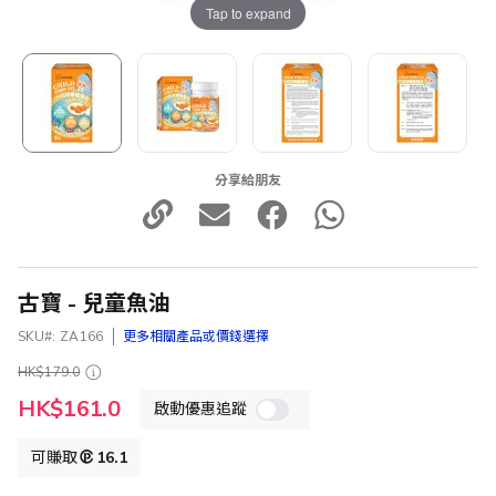
Tap to expand
分享給朋友
古寶 - 兒童魚油
SKU
ZA166
更多相關產品或價錢選擇
HK$179.0
特
HK$161.0
啟動優惠追蹤
殊
價
格
可賺取
16.1