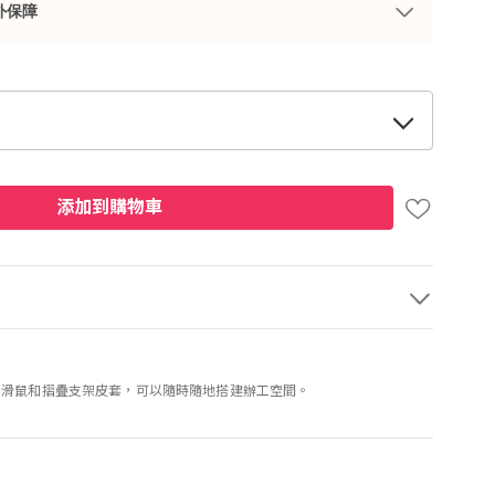
外保障
添加到購物車
、兩用滑鼠和摺疊支架皮套，可以隨時隨地搭建辦工空間。