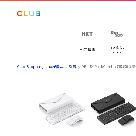
Tap & Go
HKT 優惠
Zone
Club Shopping
電子產品
獎賞
DELUX PockCombo 超輕薄
Skip
Skip
to
to
the
the
end
beginning
of
of
the
the
images
images
gallery
gallery