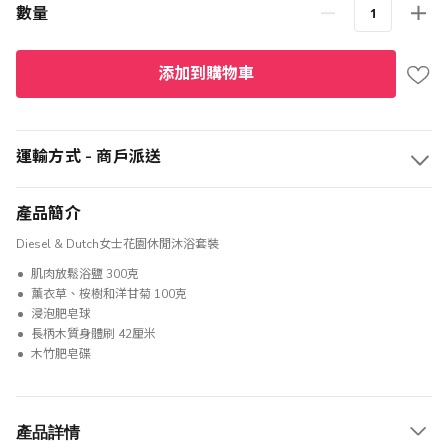
數量
添加到購物車
運輸方式 - 商戶派送
產品簡介
Diesel & Dutch女士花園休閒沐浴套裝
肌肉放鬆浴鹽 300克
薰衣草、桉樹和洋甘菊 100克
浸泡肥皂球
長柄木質身體刷 42厘米
木竹肥皂碟
產品詳情