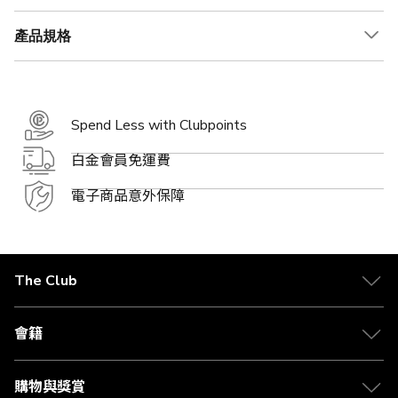
產品規格
Spend Less with Clubpoints
白金會員免運費
電子商品意外保障
The Club
關於 The Club
合作夥伴
會籍
Citi The Club 信用卡
會籍及專屬禮遇
媒體中心
賺取積分
購物與獎賞