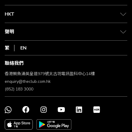
兌換禮遇
物流與配送
Club 積分助手
Club Shopping 商品領取站
HKT
積分兌換
退款政策
csl.
常見問題
1010
聲明
在線客服
網上行
私隱聲明
HKT
繁
EN
使用條款
條款及細則
聯絡我們
不歧視及不騷擾聲明
認可牌照及通告
香港鰂魚涌英皇道979號太古坊電訊盈科中心14樓
enquiry@theclub.com.hk
(852) 183 3000