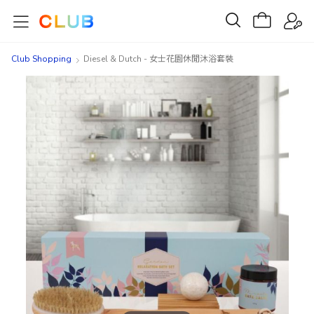
Club Shopping
Diesel & Dutch - 女士花園休閒沐浴套裝
Skip
Skip
to
to
the
the
end
beginning
of
of
the
the
images
images
gallery
gallery