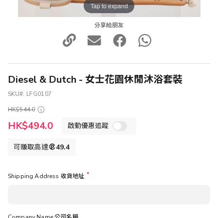
Tap to expand
分享給朋友
Diesel & Dutch - 女士花園休閒沐浴套裝
SKU
LFG0107
HK$544.0
特
HK$494.0
啟動優惠追蹤
殊
價
格
可賺取高達
49.4
Shipping Address 收貨地址
Company Name 公司名稱