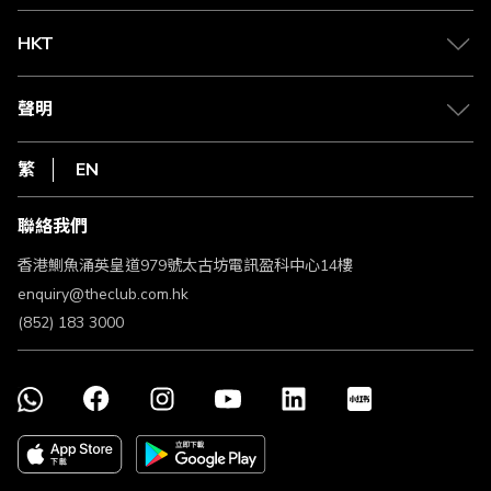
兌換禮遇
物流與配送
Club 積分助手
Club Shopping 商品領取站
HKT
積分兌換
退款政策
csl.
常見問題
1010
聲明
在線客服
網上行
私隱聲明
HKT
繁
EN
使用條款
條款及細則
聯絡我們
不歧視及不騷擾聲明
認可牌照及通告
香港鰂魚涌英皇道979號太古坊電訊盈科中心14樓
enquiry@theclub.com.hk
(852) 183 3000