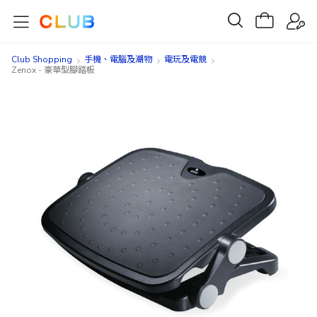
Club Shopping
手機、電腦及潮物
電玩及電競
Zenox - 豪華型腳踏板
Skip
Skip
to
to
the
the
end
beginning
of
of
the
the
images
images
gallery
gallery