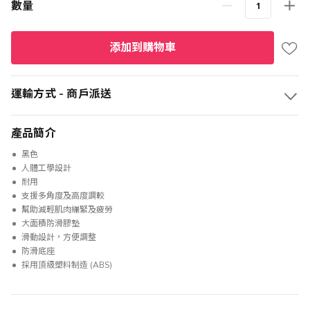
數量
添加到購物車
運輸方式 - 商戶派送
產品簡介
黑色
人體工學設計
耐用
支援多角度及高度調較
幫助減輕肌肉繃緊及疲勞
大面積防滑膠墊
滑動設計，方便調整
防滑底座
採用頂級塑料制造 (ABS)