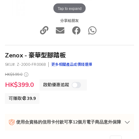
Tap to expand
分享給朋友
Zenox - 豪華型腳踏板
SKU
Z-2000-FR006B
更多相關產品或價錢選擇
HK$599.0
特
HK$399.0
啟動優惠追蹤
殊
價
格
可賺取
39.9
使用合資格的信用卡付款可享12個月電子商品意外保障