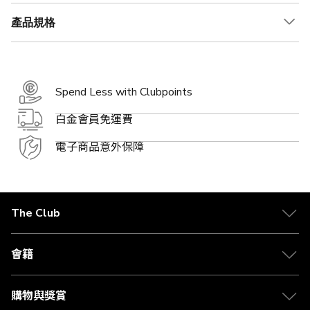
產品規格
Spend Less with Clubpoints
白金會員免運費
電子商品意外保障
The Club
關於 The Club
合作夥伴
會籍
Citi The Club 信用卡
會籍及專屬禮遇
媒體中心
賺取積分
購物與獎賞