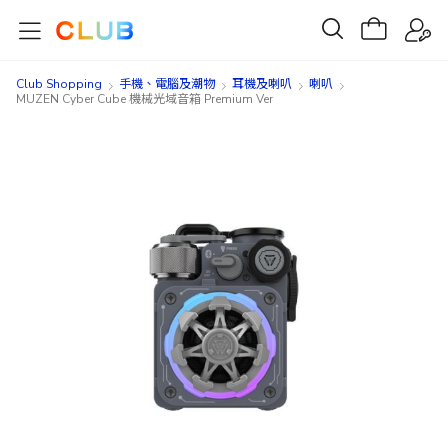
Club Shopping
手機、電腦及潮物
耳機及喇叭
喇叭
MUZEN Cyber Cube 機械光域音箱 Premium Ver
Skip
Skip
to
to
the
the
end
beginning
of
of
the
the
images
images
gallery
gallery