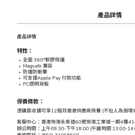
產品詳情
產品詳情
特性：
全面 360°軟膠保護
Magsafe 兼容
防撞防衝擊
可支援Apple Pay 付款功能
PC透明背板
保養條款：
憑購買收據可享12個月香港供應商保養 (不包人為損壞
客服中心：香港柴灣永泰道60號柴灣工業城一期4樓41
辦公時間：上午09:30-下午18:00 (午飯時間 13:0