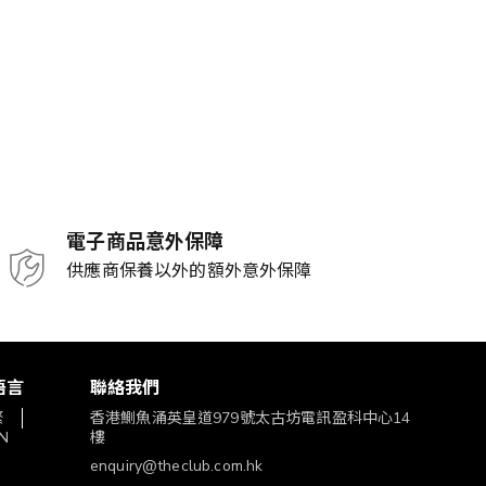
電子商品意外保障
供應商保養以外的額外意外保障
語言
聯絡我們
繁
香港鰂魚涌英皇道979號太古坊電訊盈科中心14
N
樓
enquiry@theclub.com.hk