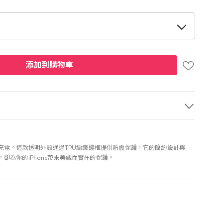
添加到購物車
進行無線充電。這款透明外殼通過TPU編織邊框提供防震保護，它的簡約設計與
，卻為你的iPhone帶來美觀而實在的保護。