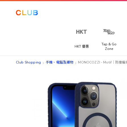
Tap & Go
HKT 優惠
Zone
Club Shopping
手機、電腦及潮物
MONOCOZZI - Motif｜防撞
Skip
Skip
to
to
the
the
end
beginning
of
of
the
the
images
images
gallery
gallery