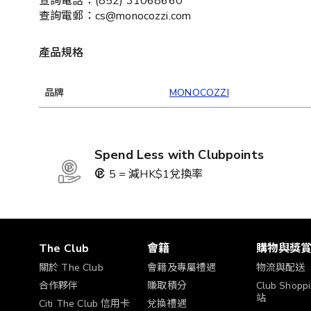
查詢電話：(852) 31068660
查詢電郵：cs@monocozzi.com
產品規格
品牌
MONOCOZZI
Spend Less with Clubpoints
5 = 減HK$1兌換率
The Club
會籍
購物與獎
關於 The Club
會籍及專屬禮遇
物流與配送
合作夥伴
賺取積分
Club Shop
站
Citi The Club 信用卡
兌換禮遇