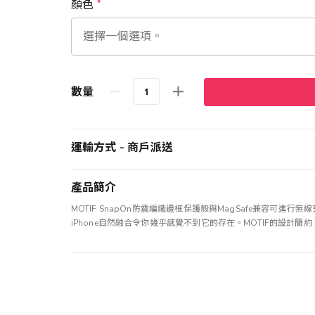
顏色
數量
運輸方式 - 商戶派送
產品簡介
MOTIF SnapOn防震編織邊框保護殼與MagSafe兼容可
iPhone自然融合令你幾乎感覺不到它的存在。MOTIF的設計簡約