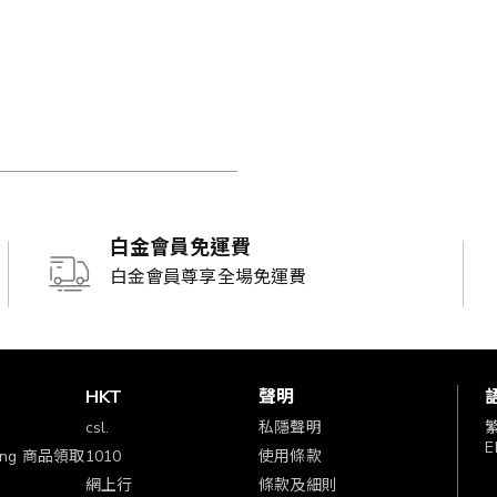
白金會員免運費
白金會員尊享全場免運費
賞
HKT
聲明
csl.
私隱聲明
E
ping 商品領取
1010
使用條款
網上行
條款及細則