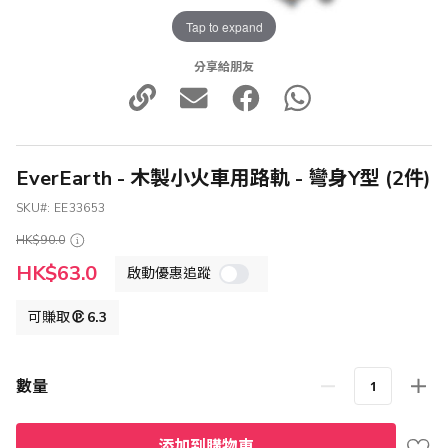
Tap to expand
分享給朋友
EverEarth - 木製小火車用路軌 - 彎身Y型 (2件)
SKU
EE33653
HK$90.0
特
HK$63.0
啟動優惠追蹤
殊
價
格
可賺取
6.3
數量
添加到購物車