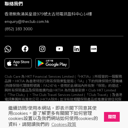
聯絡我們
不歧視及不騷擾聲明
認可牌照及通告
香港鰂魚涌英皇道979號太古坊電訊盈科中心14樓
enquiry@theclub.com.hk
(852) 183 3000
Club Care 為 HKT Financial Services Limited (「HKTIA」) 所經營的一個服務
品牌。HKTIA 為香港特別行政區保險業監管局 (「IA」) 下的持牌保險代理機構
(持牌保險代理牌照號碼：FA2474)。使用於此網站內所有對「保險」的提述、
與所有保險產品及保險推廣均由 HKTIA 為你直接安排。Club HKT Limited
(「The Club」) 、The Club Travel Services Limited (「Club Travel」) 及香港
電訊集團所有其他公司 (HKTIA除外) 並沒有就相關保險產品或推廣安排任何保
險合約或進行其他受規管活動 (定義見《保險業條例》)。
繼續訪問/使用本網站，即表示閣下同意其使
© The Club 2026. 保留所有權利
用cookies。要了解更多有關閣下如何管理
關閉
cookies設置以及我們網站如何使用cookies的
立即下載The Club手機app
開啟
資料，請閱讀我們的
Cookies政策
展開屬於你的獎賞之旅