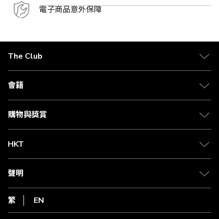
電子商品意外保障
The Club
關於 The Club
合作夥伴
會籍
Citi The Club 信用卡
會籍及專屬禮遇
媒體中心
賺取積分
購物與獎賞
兌換禮遇
物流與配送
Club 積分助手
Club Shopping 商品領取站
HKT
積分兌換
退款政策
csl.
常見問題
1010
聲明
在線客服
網上行
私隱聲明
HKT
繁
EN
使用條款
條款及細則