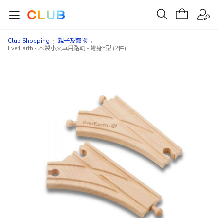
Club Shopping
親子及寵物
EverEarth - 木製小火車用路軌 - 彎身Y型 (2件)
Skip
Skip
to
to
the
the
end
beginning
of
of
the
the
images
images
gallery
gallery